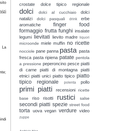
sito
crostate
dolce tipico regionale
dolci
vizi
dolci
dolci al cucchiaio
natalizi
erbe
dolci pasquali
drink
finger food
aromatiche
formaggio
frutta
funghi
insalate
lievitati
legumi
lievito madre
liquori
no ricette
miele
muffin
microonde
o La
pasta
pane
panna
pasta
nocciole
patate
fresca
pasta ripiena
pentola
peperoncino
pesce
piatti
a pressione
di carne
piatti di montagna
piatti
nte;
piatto
etnici
piatti unici
piatto tipico
tipico regionale
pollo
polenta
primi piatti
recensioni
ricette
rustici
riso
risotti
base
salse
secondi piatti
spezie
street food
torta
verdure
uova
vegan
video
zuppe
indi
Archivio blog