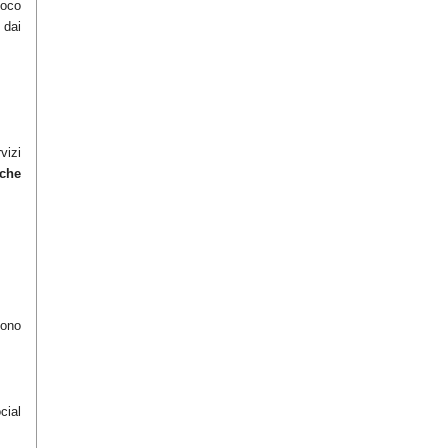
poco
 dai
vizi
 che
tono
cial