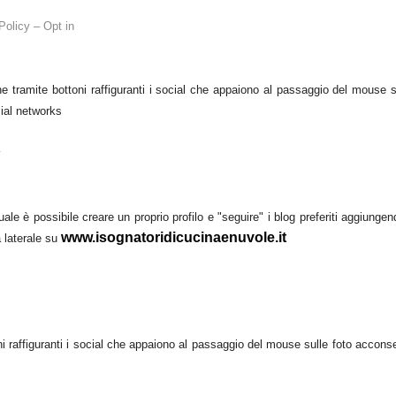
Policy – Opt in
che tramite bottoni raffiguranti i social che appaiono al passaggio del mouse s
cial networks
y
uale è possibile creare un proprio profilo e "seguire" i blog preferiti aggiungen
www.isognatoridicucinaenuvole.it
a laterale
su
oni raffiguranti i social che appaiono al passaggio del mouse sulle foto accons