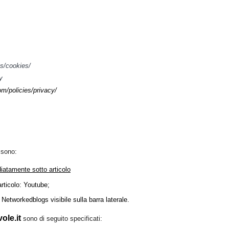
es/cookies/
y
m/policies/privacy/
i sono:
diatamente sotto articolo
'articolo: Youtube;
 : Networkedblogs visibile sulla barra laterale.
ole.it
sono di seguito specificati: