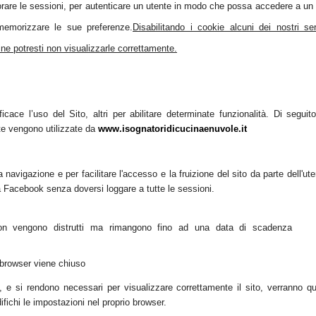
orare le sessioni, per autenticare un utente in modo che possa accedere a un 
emorizzare le sue preferenze.
Disabilitando i cookie alcuni dei nostri ser
ne potresti non visualizzarle correttamente.
ficace l’uso del Sito, altri per abilitare determinate funzionalità.
Di seguit
e vengono utilizzate
da
www.isognatoridicucinaenuvole.it
vigazione e per facilitare l'accesso e la fruizione del sito da parte dell'ute
 Facebook senza doversi loggare a tutte le sessioni.
 non vengono distrutti ma rimangono fino ad una data di scadenza
l browser viene chiuso
, e si rendono necessari per visualizzare c
orrettamente il sito, verranno qu
ifichi le
impostazioni nel proprio browser.