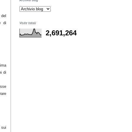
del
Visite totali
e di
2,691,264
nima
i di
esse
rare
 sui