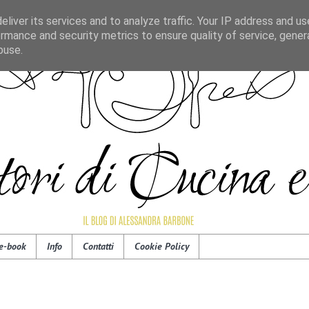
liver its services and to analyze traffic. Your IP address and u
rmance and security metrics to ensure quality of service, gene
buse.
e-book
Info
Contatti
Cookie Policy