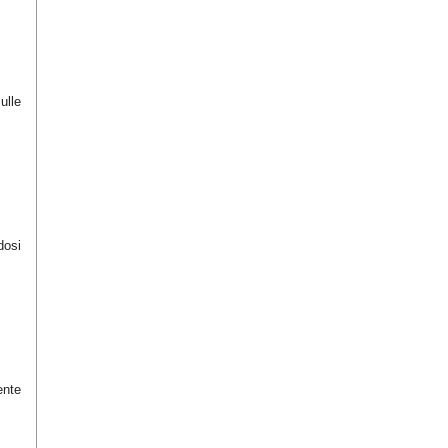
ulle
dosi
ente