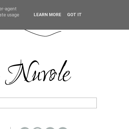
ser-agent
rate usage
LEARN MORE
GOT IT