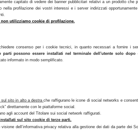
amente capitato di vedere dei banner pubblicitari relativi a un prodotto che 
 nella profilazione dei vostri interessi e i server indirizzati opportunamente
ti.
 non utilizziamo cookie di profilazione.
hiedere consenso per i cookie tecnici, in quanto necessari a fornire i ser
e parti possono essere installati nel terminale dell'utente solo dopo
tato informato in modo semplificato
.
 sul sito in alto a destra
che raffigurano le icone di social networks e consen
ick” direttamente con le piattaforme social.
iano agli account del Titolare sui social network raffigurati.
nstallati sul sito cookie di terze parti.
visione dell’informativa privacy relativa alla gestione dei dati da parte dei So