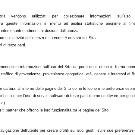
engono utilizzati per collezionare informazioni sull’uso 
à queste informazioni in merito ad analisi statistiche anonime al fin
 interessanti e attinenti ai desideri dell’utenza.
a sull’attività dell’utenza e su come è arrivata sul Sito.
 di terze parti
.
ccogliere informazioni sull’uso del Sito da parte degli utenti in forma ano
 traffico di provenienza, provenienza geografica, età, genere e interessi ai fin
te da terzi all’interno delle pagine del Sito come le icone e le preferenze espr
del sito o per l’uso di servizi software di terze parti (come i software per gene
vi).
iti partner
che offrono le loro funzionalità tra le pagine del Sito.
igazione dell'utente per creare profili sui suoi gusti, sulle sue preferenze,