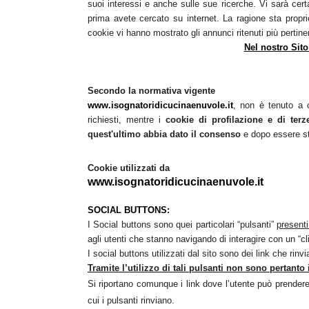
suoi interessi e anche sulle sue ricerche. Vi sarà cert
prima avete cercato su internet. La ragione sta proprio
cookie vi hanno mostrato gli annunci ritenuti più pertinen
Nel nostro Sito
Secondo la normativa vigente
www.isognatoridicucinaenuvole.it
, non è tenuto a c
richiesti, mentre i
cookie di profilazione e di terz
quest'ultimo abbia dato il consenso
e dopo essere s
Cookie utilizzati da
www.isognatoridicucinaenuvole.it
SOCIAL BUTTONS:
I Social buttons sono quei particolari “pulsanti”
presenti
agli utenti che stanno navigando di interagire con un “cl
I social buttons utilizzati dal sito sono dei link che rinv
Tramite l’utilizzo di tali pulsanti non sono pertanto i
Si riportano comunque i link dove l’utente può prendere 
cui i pulsanti rinviano.