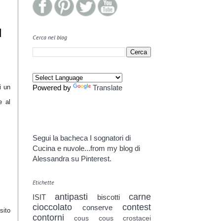
l
Cerca nel blog
i un
Powered by
Translate
e al
Segui la bacheca I sognatori di
Cucina e nuvole...from my blog di
Alessandra su Pinterest.
Etichette
antipasti
carne
ISIT
biscotti
cioccolato
contest
conserve
sito
contorni
cous cous
crostacei