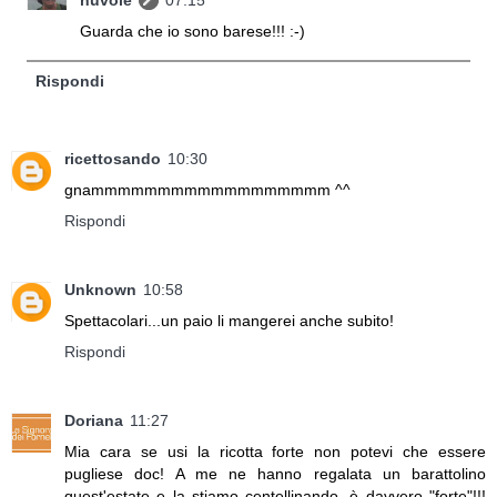
Guarda che io sono barese!!! :-)
Rispondi
ricettosando
10:30
gnammmmmmmmmmmmmmmmmm ^^
Rispondi
Unknown
10:58
Spettacolari...un paio li mangerei anche subito!
Rispondi
Doriana
11:27
Mia cara se usi la ricotta forte non potevi che essere
pugliese doc! A me ne hanno regalata un barattolino
quest'estate e la stiamo centellinando, è davvero "forte"!!!