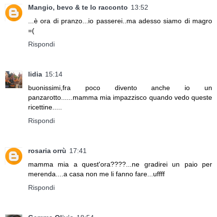
Mangio, bevo & te lo racconto
13:52
...è ora di pranzo...io passerei..ma adesso siamo di magro
=(
Rispondi
lidia
15:14
buonissimi,fra poco divento anche io un
panzarotto......mamma mia impazzisco quando vedo queste
ricettine.....
Rispondi
rosaria orrù
17:41
mamma mia a quest'ora????...ne gradirei un paio per
merenda....a casa non me li fanno fare...uffff
Rispondi