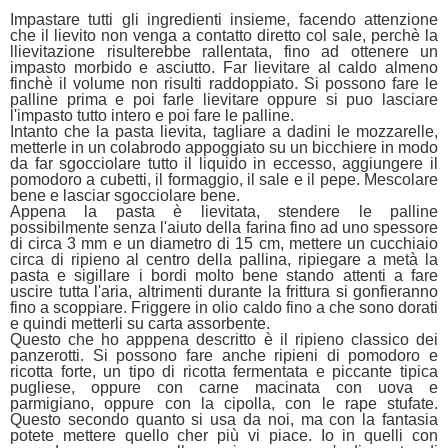
Impastare tutti gli ingredienti insieme, facendo attenzione
che il lievito non venga a contatto diretto col sale, perchè la
llievitazione risulterebbe rallentata, fino ad ottenere un
impasto morbido e asciutto. Far lievitare al caldo almeno
finchè il volume non risulti raddoppiato. Si possono fare le
palline prima e poi farle lievitare oppure si puo lasciare
l'impasto tutto intero e poi fare le palline.
Intanto che la pasta lievita, tagliare a dadini le mozzarelle,
metterle in un colabrodo appoggiato su un bicchiere in modo
da far sgocciolare tutto il liquido in eccesso, aggiungere il
pomodoro a cubetti, il formaggio, il sale e il pepe. Mescolare
bene e lasciar sgocciolare bene.
Appena la pasta è lievitata, stendere le palline
possibilmente senza l'aiuto della farina fino ad uno spessore
di circa 3 mm e un diametro di 15 cm, mettere un cucchiaio
circa di ripieno al centro della pallina, ripiegare a metà la
pasta e sigillare i bordi molto bene stando attenti a fare
uscire tutta l'aria, altrimenti durante la frittura si gonfieranno
fino a scoppiare. Friggere in olio caldo fino a che sono dorati
e quindi metterli su carta assorbente.
Questo che ho apppena descritto è il ripieno classico dei
panzerotti. Si possono fare anche ripieni di pomodoro e
ricotta forte, un tipo di ricotta fermentata e piccante tipica
pugliese, oppure con carne macinata con uova e
parmigiano, oppure con la cipolla, con le rape stufate.
Questo secondo quanto si usa da noi, ma con la fantasia
potete mettere quello cher più vi piace. Io in quelli con