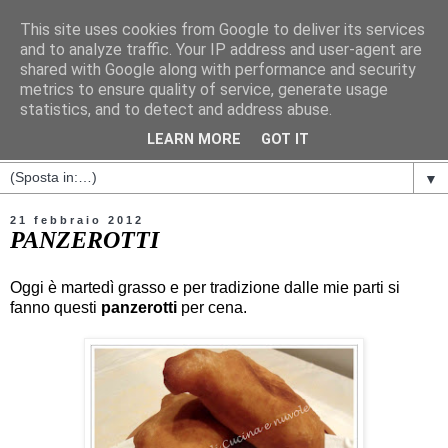
This site uses cookies from Google to deliver its services
and to analyze traffic. Your IP address and user-agent are
shared with Google along with performance and security
metrics to ensure quality of service, generate usage
statistics, and to detect and address abuse.
LEARN MORE
GOT IT
▼
21 febbraio 2012
PANZEROTTI
Oggi è martedì grasso e per tradizione dalle mie parti si
fanno questi
panzerotti
per cena.