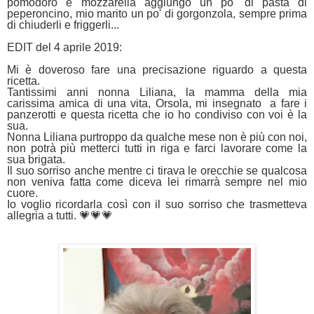
pomodoro e mozzarella aggiungo un po' di pasta di
peperoncino, mio marito un po' di gorgonzola, sempre prima
di chiuderli e friggerli...
EDIT del 4 aprile 2019:
Mi è doveroso fare una precisazione riguardo a questa
ricetta.
Tantissimi anni nonna Liliana, la mamma della mia
carissima amica di una vita, Orsola, mi insegnato a fare i
panzerotti e questa ricetta che io ho condiviso con voi è la
sua.
Nonna Liliana purtroppo da qualche mese non è più con noi,
non potrà più metterci tutti in riga e farci lavorare come la
sua brigata.
Il suo sorriso anche mentre ci tirava le orecchie se qualcosa
non veniva fatta come diceva lei rimarrà sempre nel mio
cuore.
Io voglio ricordarla così con il suo sorriso che trasmetteva
allegria a tutti. 💗💗💗