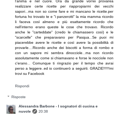
l'anima e nel cuore. Ora da grande vorrei provarea
realizzare certe ricette per riappropiarmi dei vecchi
sapori...ma non so come fare e mi mancano le ricette.per
fortuna ho trovato te e "i panzerotti" la mia mamma ricordo
li faceva così almeno e più esattamente ricordo che
nell'interno erano queste le cose che trovavo. Ricordo
anche le "carteddate" (credo le chiamassero così) e le
"scarcelle" che preparavano per Pasqua...Se puoi mi
piacerebbe avere le ricette e così avere la possibilità di
provarle....Ricordo anche dei biscotti a forma di rombo e
con un sapore mi sembra dinocciole...ma non ricordo
assolutamente come si chiamavano e forse le nocciole non
c'erano... Comunque ti ringrazio per il tempo che avrai
perso a leggere..ed io continuerò a seguirti. GRAZIE!!!!!!mi
trovi su Facebook
Rispondi
Risposte
Alessandra Barbone - I sognatori di cucina e
nuvole
20:38