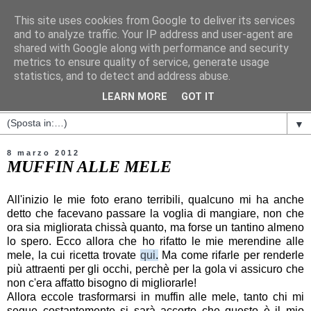
This site uses cookies from Google to deliver its services
and to analyze traffic. Your IP address and user-agent are
shared with Google along with performance and security
metrics to ensure quality of service, generate usage
statistics, and to detect and address abuse.
LEARN MORE
GOT IT
▼
8 marzo 2012
MUFFIN ALLE MELE
All'inizio le mie foto erano terribili, qualcuno mi ha anche
detto che facevano passare la voglia di mangiare, non che
ora sia migliorata chissà quanto, ma forse un tantino almeno
lo spero. Ecco allora che ho rifatto le mie merendine alle
mele, la cui ricetta trovate
qui
.
Ma come rifarle per renderle
più attraenti per gli occhi, perchè per la gola vi assicuro che
non c'era affatto bisogno di migliorarle!
Allora eccole trasformarsi in muffin alle mele, tanto chi mi
segue costantemente si sarà accorto che questo è il mio