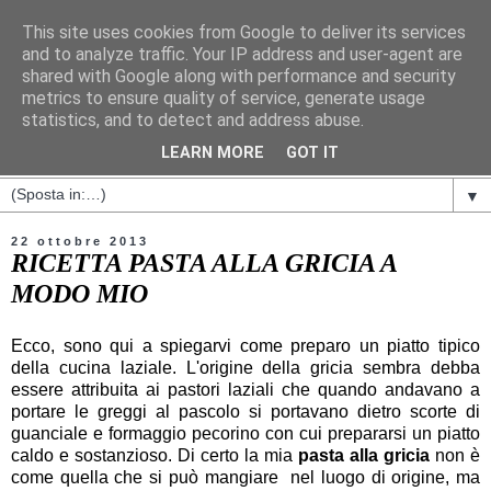
This site uses cookies from Google to deliver its services
and to analyze traffic. Your IP address and user-agent are
shared with Google along with performance and security
metrics to ensure quality of service, generate usage
statistics, and to detect and address abuse.
LEARN MORE
GOT IT
▼
22 ottobre 2013
RICETTA PASTA ALLA GRICIA A
MODO MIO
Ecco, sono qui a spiegarvi come preparo un piatto tipico
della cucina laziale. L'origine della gricia sembra debba
essere attribuita ai pastori laziali che quando andavano a
portare le greggi al pascolo si portavano dietro scorte di
guanciale e formaggio pecorino con cui prepararsi un piatto
caldo e sostanzioso. Di certo la mia
pasta alla gricia
non è
come quella che si può mangiare nel luogo di origine, ma