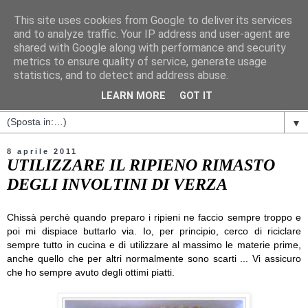
This site uses cookies from Google to deliver its services
and to analyze traffic. Your IP address and user-agent are
shared with Google along with performance and security
metrics to ensure quality of service, generate usage
statistics, and to detect and address abuse.
LEARN MORE
GOT IT
▼
8 aprile 2011
UTILIZZARE IL RIPIENO RIMASTO
DEGLI INVOLTINI DI VERZA
Chissà perchè quando preparo i ripieni ne faccio sempre troppo e
poi mi dispiace buttarlo via. Io, per principio, cerco di riciclare
sempre tutto in cucina e di utilizzare al massimo le materie prime,
anche quello che per altri normalmente sono scarti ... Vi assicuro
che ho sempre avuto degli ottimi piatti.