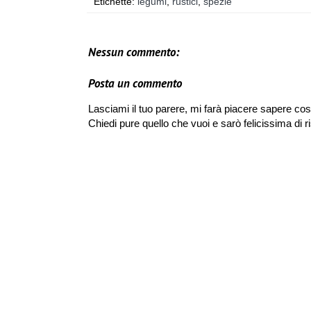
Etichette:
legumi
,
rustici
,
spezie
Nessun commento:
Posta un commento
Lasciami il tuo parere, mi farà piacere sapere cos
Chiedi pure quello che vuoi e sarò felicissima di r