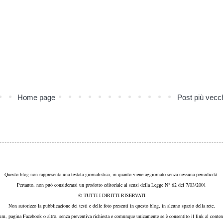
Home page
Post più vecc
Questo blog non rappresenta una testata giornalistica, in quanto viene aggiornato senza nessuna periodicità.
Pertanto, non può considerarsi un prodotto editoriale ai sensi della Legge N° 62 del 7/03/2001
© TUTTI I DIRITTI RISERVATI
Non autorizzo la pubblicazione dei testi e delle foto presenti in questo blog, in alcuno spazio della rete,
um, pagina Facebook o altro, senza preventiva richiesta e comunque unicamente se è consentito il link al conten