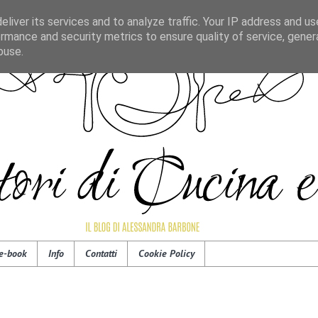
liver its services and to analyze traffic. Your IP address and u
rmance and security metrics to ensure quality of service, gene
buse.
e-book
Info
Contatti
Cookie Policy