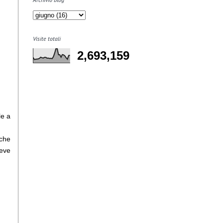
Visite totali
2,693,159
le a
 che
deve