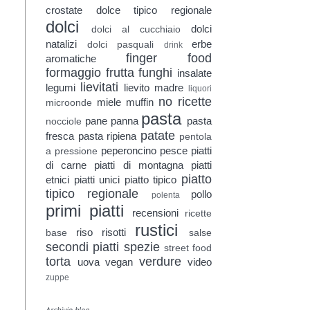
crostate
dolce tipico regionale
dolci
dolci
dolci al cucchiaio
natalizi
erbe
dolci pasquali
drink
finger food
aromatiche
formaggio
frutta
funghi
insalate
lievitati
legumi
lievito madre
liquori
no ricette
miele
muffin
microonde
pasta
pane
panna
pasta
nocciole
patate
fresca
pasta ripiena
pentola
peperoncino
pesce
piatti
a pressione
di carne
piatti di montagna
piatti
piatto
etnici
piatti unici
piatto tipico
tipico regionale
pollo
polenta
primi piatti
recensioni
ricette
rustici
riso
risotti
base
salse
secondi piatti
spezie
street food
torta
verdure
uova
vegan
video
zuppe
Archivio blog