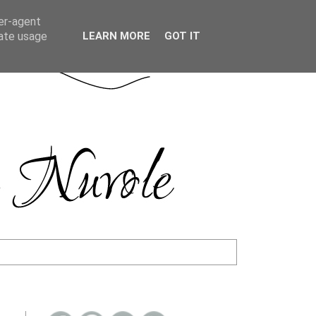
ser-agent
rate usage
LEARN MORE
GOT IT