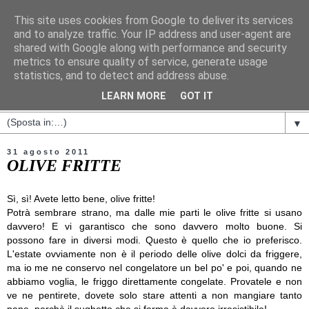
This site uses cookies from Google to deliver its services
and to analyze traffic. Your IP address and user-agent are
shared with Google along with performance and security
metrics to ensure quality of service, generate usage
statistics, and to detect and address abuse.
LEARN MORE
GOT IT
▼
31 agosto 2011
OLIVE FRITTE
Sì, sì! Avete letto bene, olive fritte!
Potrà sembrare strano, ma dalle mie parti le olive fritte si usano
davvero! E vi garantisco che sono davvero molto buone. Si
possono fare in diversi modi. Questo è quello che io preferisco.
L'estate ovviamente non è il periodo delle olive dolci da friggere,
ma io me ne conservo nel congelatore un bel po' e poi, quando ne
abbiamo voglia, le friggo direttamente congelate. Provatele e non
ve ne pentirete, dovete solo stare attenti a non mangiare tanto
pane, perchè il sughetto che si forma è davvero irresistibile!