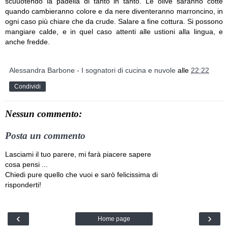
scuuotendo la padella di tanto in tanto. Le olive saranno cotte
quando cambieranno colore e da nere diventeranno marroncino, in
ogni caso più chiare che da crude. Salare a fine cottura. Si possono
mangiare calde, e in quel caso attenti alle ustioni alla lingua, e
anche fredde.
Alessandra Barbone - I sognatori di cucina e nuvole
alle
22:22
Condividi
Nessun commento:
Posta un commento
Lasciami il tuo parere, mi farà piacere sapere
cosa pensi ...
Chiedi pure quello che vuoi e sarò felicissima di
risponderti!
‹
›
Home page