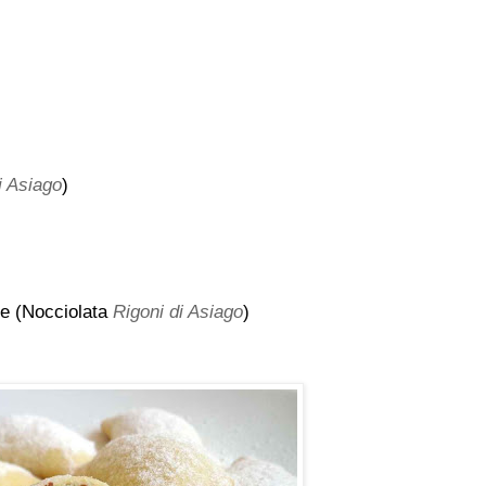
i Asiago
)
le (Nocciolata
Rigoni di Asiago
)