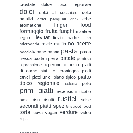
crostate
dolce tipico regionale
dolci
dolci
dolci al cucchiaio
natalizi
erbe
dolci pasquali
drink
finger food
aromatiche
formaggio
frutta
funghi
insalate
lievitati
legumi
lievito madre
liquori
no ricette
miele
muffin
microonde
pasta
pane
panna
pasta
nocciole
patate
fresca
pasta ripiena
pentola
peperoncino
pesce
piatti
a pressione
di carne
piatti di montagna
piatti
piatto
etnici
piatti unici
piatto tipico
tipico regionale
pollo
polenta
primi piatti
recensioni
ricette
rustici
riso
risotti
base
salse
secondi piatti
spezie
street food
torta
verdure
uova
vegan
video
zuppe
Archivio blog