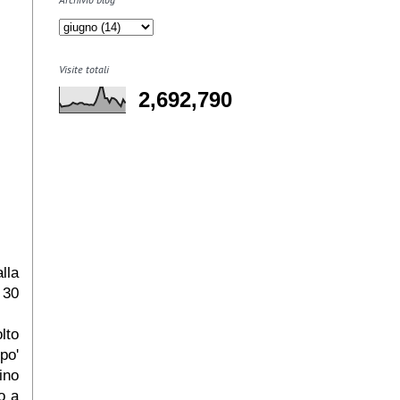
Visite totali
2,692,790
lla
 30
lto
po'
ino
o a