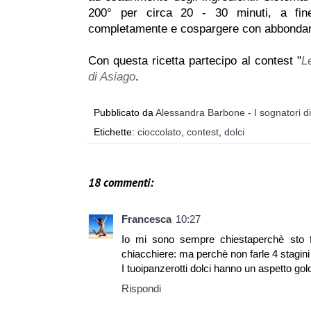
200° per circa 20 - 30 minuti, a fine
completamente e cospargere con abbondan
Con questa ricetta partecipo al contest "
L
di Asiago
.
Pubblicato da
Alessandra Barbone - I sognatori d
Etichette:
cioccolato
,
contest
,
dolci
18 commenti:
Francesca
10:27
Io mi sono sempre chiestaperchè sto fa
chiacchiere: ma perchè non farle 4 stagini 
I tuoipanzerotti dolci hanno un aspetto gol
Rispondi