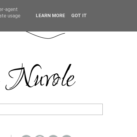
ser-agent
rate usage
LEARN MORE
GOT IT