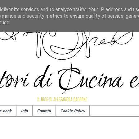
liver its services and to analyze traffic. Your IP address and u
rmance and security metrics to ensure quality of service, gene
buse.
e-book
Info
Contatti
Cookie Policy