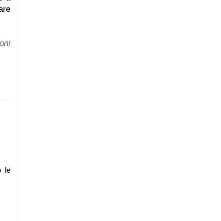
are
oni
 le