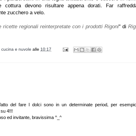
 cottura devono risultare appena dorati. Far raffredd
te zucchero a velo.
e ricette regionali reinterpretate con i prodotti Rigoni
" di
Rig
i cucina e nuvole
alle
10:17
tto del fare I dolci sono in un determinate period, per esempio
su 4!!!
oso ed invitante, bravissima ^_^