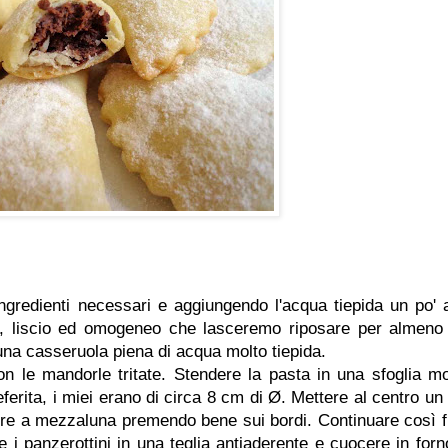
ingredienti necessari e aggiungendo l'acqua tiepida un po' a
, liscio ed omogeneo che lasceremo riposare per almeno
una casseruola piena di acqua molto tiepida.
n le mandorle tritate. Stendere la pasta in una sfoglia mo
referita, i miei erano di circa 8 cm di Ø. Mettere al centro un 
re a mezzaluna premendo bene sui bordi. Continuare così f
 i panzerottini in una teglia antiaderente e cuocere in forn