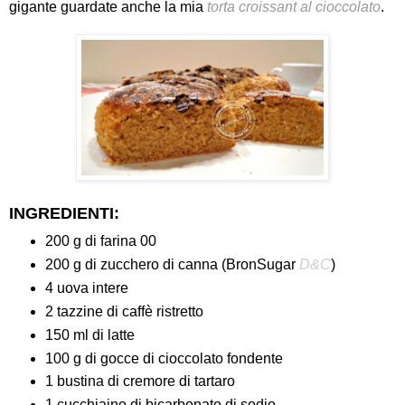
gigante guardate anche la mia
torta croissant al cioccolato
.
INGREDIENTI:
200 g di farina 00
200 g di zucchero di canna (BronSugar
D&C
)
4 uova intere
2 tazzine di caffè ristretto
150 ml di latte
100 g di gocce di cioccolato fondente
1 bustina di cremore di tartaro
1 cucchiaino di bicarbonato di sodio