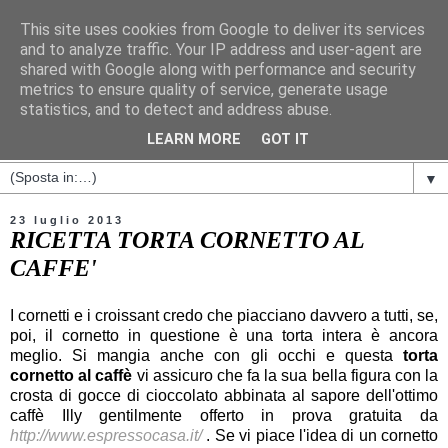
This site uses cookies from Google to deliver its services
and to analyze traffic. Your IP address and user-agent are
shared with Google along with performance and security
metrics to ensure quality of service, generate usage
statistics, and to detect and address abuse.
LEARN MORE
GOT IT
▼
23 luglio 2013
RICETTA TORTA CORNETTO AL
CAFFE'
I cornetti e i croissant credo che piacciano davvero a tutti, se,
poi, il cornetto in questione è una torta intera è ancora
meglio. Si mangia anche con gli occhi e questa
torta
cornetto al caffè
vi assicuro che fa la sua bella figura con la
crosta di gocce di cioccolato abbinata al sapore dell'ottimo
caffè Illy gentilmente offerto in prova gratuita da
http://www.espressocasa.it/
. Se vi piace l'idea di un cornetto