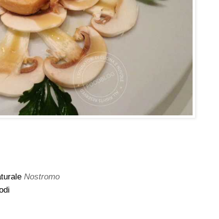
aturale
Nostromo
odi