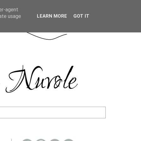
ser-agent
rate usage
LEARN MORE
GOT IT