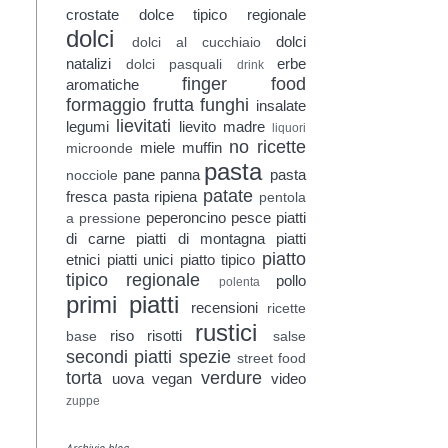
crostate
dolce tipico regionale
dolci
dolci
dolci al cucchiaio
natalizi
erbe
dolci pasquali
drink
finger food
aromatiche
formaggio
frutta
funghi
insalate
lievitati
legumi
lievito madre
liquori
no ricette
miele
muffin
microonde
pasta
pane
panna
pasta
nocciole
patate
fresca
pasta ripiena
pentola
peperoncino
pesce
piatti
a pressione
di carne
piatti di montagna
piatti
piatto
etnici
piatti unici
piatto tipico
tipico regionale
pollo
polenta
primi piatti
recensioni
ricette
rustici
riso
risotti
base
salse
secondi piatti
spezie
street food
torta
verdure
uova
vegan
video
zuppe
Archivio blog