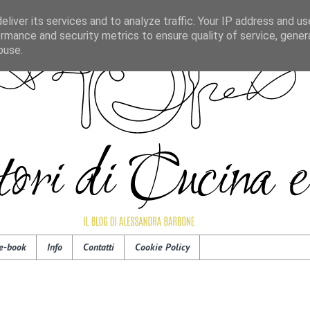
liver its services and to analyze traffic. Your IP address and u
rmance and security metrics to ensure quality of service, gene
buse.
e-book
Info
Contatti
Cookie Policy