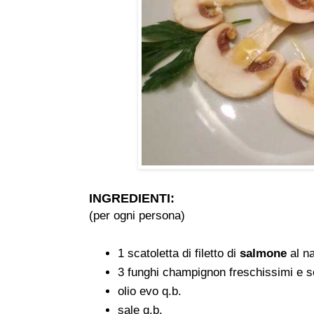
INGREDIENTI:
(per ogni persona)
1 scatoletta di filetto di
salmone
al n
3 funghi champignon freschissimi e s
olio evo q.b.
sale q.b.