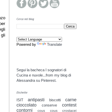
nzo
Cerca nel blog
per
gli
gli
Powered by
Translate
Segui la bacheca I sognatori di
Cucina e nuvole...from my blog di
Alessandra su Pinterest.
Etichette
antipasti
carne
ISIT
biscotti
cioccolato
contest
conserve
contorni
cous cous
crostacei