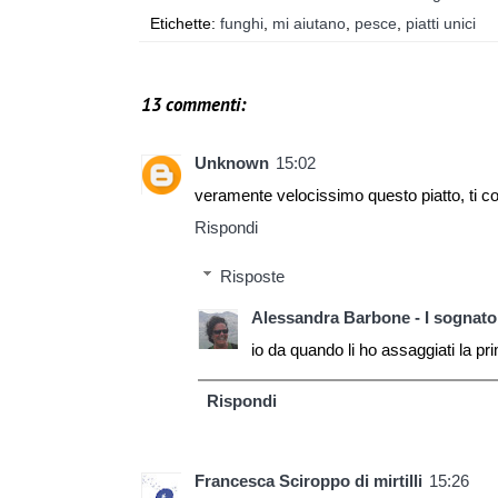
Etichette:
funghi
,
mi aiutano
,
pesce
,
piatti unici
13 commenti:
Unknown
15:02
veramente velocissimo questo piatto, ti c
Rispondi
Risposte
Alessandra Barbone - I sognator
io da quando li ho assaggiati la p
Rispondi
Francesca Sciroppo di mirtilli
15:26