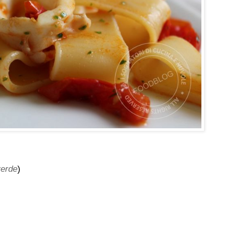
verde
)