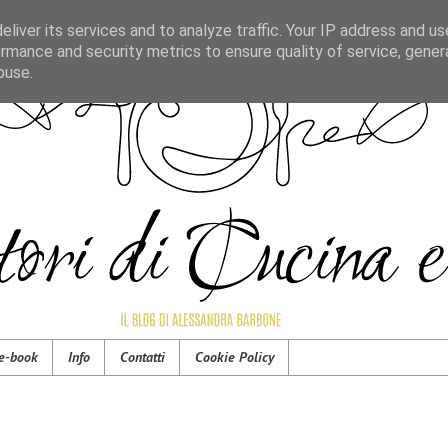
liver its services and to analyze traffic. Your IP address and u
rmance and security metrics to ensure quality of service, gene
buse.
e-book
Info
Contatti
Cookie Policy