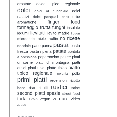
crostate
dolce tipico regionale
dolci
dolci
dolci al cucchiaio
natalizi
erbe
dolci pasquali
drink
finger food
aromatiche
formaggio
frutta
funghi
insalate
lievitati
legumi
lievito madre
liquori
no ricette
miele
muffin
microonde
pasta
pane
panna
pasta
nocciole
patate
fresca
pasta ripiena
pentola
peperoncino
pesce
piatti
a pressione
di carne
piatti di montagna
piatti
piatto
etnici
piatti unici
piatto tipico
tipico regionale
pollo
polenta
primi piatti
recensioni
ricette
rustici
riso
risotti
base
salse
secondi piatti
spezie
street food
torta
verdure
uova
vegan
video
zuppe
Archivio blog