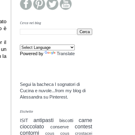
ato
Cerca nel blog
o è
 il
 un
Powered by
Translate
 la
Segui la bacheca I sognatori di
Cucina e nuvole...from my blog di
Alessandra su Pinterest.
Etichette
antipasti
carne
ISIT
biscotti
cioccolato
contest
conserve
contorni
cous cous
crostacei