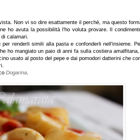
ista. Non vi so dire esattamente il perchè, ma questo form
e ho avuta la possibilità l'ho voluta provare. Il condiment
 di calamari.
per renderli simili alla pasta e confonderli nell'insieme. Per
he ho mangiato un paio di anni fa sulla costiera amalfitana,
ncino usato al posto del pepe e dai pomodori datterini che con
i.
cco
Dogarina
.