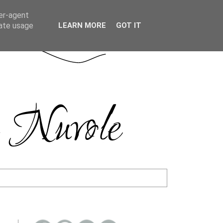
ser-agent
rate usage
LEARN MORE
GOT IT