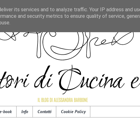
liver its services and to analyze traffic. Your IP address and u
rmance and security metrics to ensure quality of service, gene
buse.
e-book
Info
Contatti
Cookie Policy