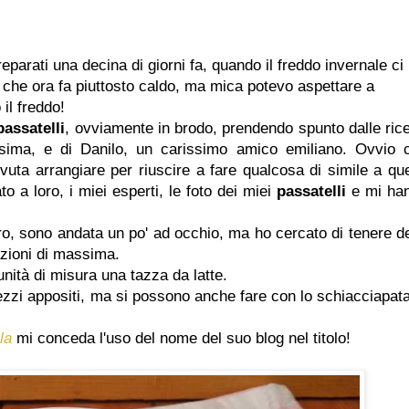
preparati una decina di giorni fa, quando il freddo invernale ci
o che ora fa piuttosto caldo, ma mica potevo aspettare a
il freddo!
passatelli
, ovviamente in brodo, prendendo spunto dalle rice
sima, e di Danilo, un carissimo amico emiliano. Ovvio 
uta arrangiare per riuscire a fare qualcosa di simile a que
 a loro, i miei esperti, le foto dei miei
passatelli
e mi ha
o, sono andata un po' ad occhio, ma ho cercato di tenere de
azioni di massima.
ità di misura una tazza da latte.
trezzi appositi, ma si possono anche fare con lo schiacciapata
la
mi conceda l'uso del nome del suo blog nel titolo!