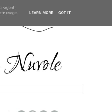
ser-agent
rate usage
LEARN MORE
GOT IT