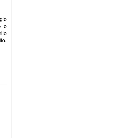
gio
e o
llo
lo.