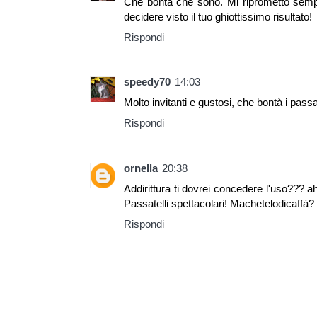
Che bontà che sono. Mi riprometto sempr
decidere visto il tuo ghiottissimo risultato!
Rispondi
speedy70
14:03
Molto invitanti e gustosi, che bontà i passat
Rispondi
ornella
20:38
Addirittura ti dovrei concedere l'uso??? a
Passatelli spettacolari! Machetelodicaffà?
Rispondi