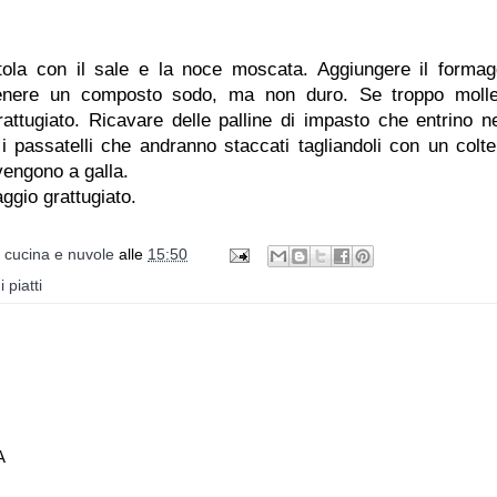
tola con il sale e la noce moscata. Aggiungere il formag
ottenere un composto sodo, ma non duro. Se troppo moll
attugiato. Ricavare delle palline di impasto che entrino ne
i passatelli che andranno staccati tagliandoli con un coltel
vengono a galla.
ggio grattugiato.
i cucina e nuvole
alle
15:50
i piatti
A