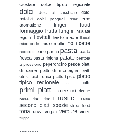
crostate
dolce tipico regionale
dolci
dolci
dolci al cucchiaio
natalizi
erbe
dolci pasquali
drink
finger food
aromatiche
formaggio
frutta
funghi
insalate
lievitati
legumi
lievito madre
liquori
no ricette
miele
muffin
microonde
pasta
pane
panna
pasta
nocciole
patate
fresca
pasta ripiena
pentola
peperoncino
pesce
piatti
a pressione
di carne
piatti di montagna
piatti
piatto
etnici
piatti unici
piatto tipico
tipico regionale
pollo
polenta
primi piatti
recensioni
ricette
rustici
riso
risotti
base
salse
secondi piatti
spezie
street food
torta
verdure
uova
vegan
video
zuppe
Archivio blog