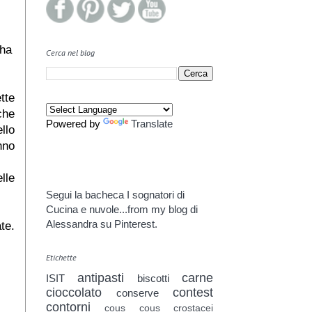
 ha
Cerca nel blog
tte
che
Powered by
Translate
llo
nno
lle
Segui la bacheca I sognatori di
Cucina e nuvole...from my blog di
Alessandra su Pinterest.
te.
Etichette
antipasti
carne
ISIT
biscotti
cioccolato
contest
conserve
contorni
cous cous
crostacei