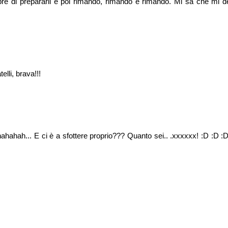
e di prepararli e poi rimando, rimando e rimando. Mi sa che mi d
elli, brava!!!
hahahah... E ci è a sfottere proprio??? Quanto sei.. .xxxxxx! :D :D :