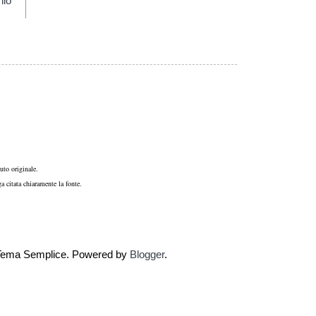
hio
uto originale.
a citata chiaramente la fonte.
e. Tema Semplice. Powered by
Blogger
.