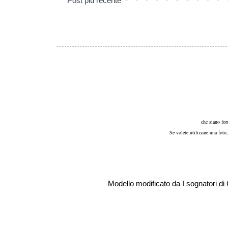
Post più recente
che siano for
Se volete utilizzare una foto
Modello modificato da I sognatori d