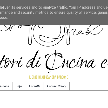
liver its services and to analyze traffic. Your IP address and u
rmance and security metrics to ensure quality of service, gene
buse.
e-book
Info
Contatti
Cookie Policy