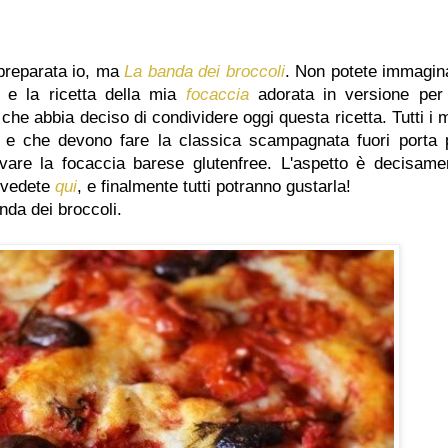
 preparata io, ma
La banda dei broccoli
. Non potete immagin
 e la ricetta della mia
focaccia
adorata in versione per 
to che abbia deciso di condividere oggi questa ricetta. Tutti i 
e e che devono fare la classica scampagnata fuori porta 
vare la focaccia barese glutenfree. L'aspetto è decisame
a vedete
qui
, e finalmente tutti potranno gustarla!
anda dei broccoli.