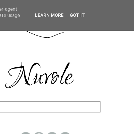
ser-agent
rate usage
LEARN MORE
GOT IT