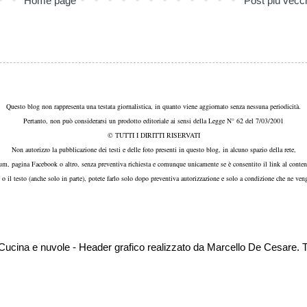
Home page
Post più vecc
Questo blog non rappresenta una testata giornalistica, in quanto viene aggiornato senza nessuna periodicità.
Pertanto, non può considerarsi un prodotto editoriale ai sensi della Legge N° 62 del 7/03/2001
© TUTTI I DIRITTI RISERVATI
Non autorizzo la pubblicazione dei testi e delle foto presenti in questo blog, in alcuno spazio della rete,
um, pagina Facebook o altro, senza preventiva richiesta e comunque unicamente se è consentito il link al conten
, o il testo (anche solo in parte), potete farlo solo dopo preventiva autorizzazione e solo a condizione che ne veng
i Cucina e nuvole - Header grafico realizzato da Marcello De Cesar