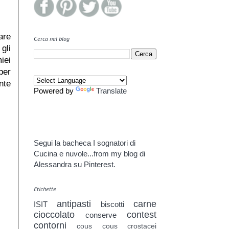
are
Cerca nel blog
gli
miei
per
nte
Powered by
Translate
Segui la bacheca I sognatori di
Cucina e nuvole...from my blog di
Alessandra su Pinterest.
Etichette
antipasti
carne
ISIT
biscotti
cioccolato
contest
conserve
contorni
cous cous
crostacei