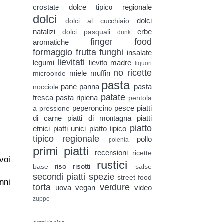
crostate
dolce tipico regionale
dolci
dolci
dolci al cucchiaio
natalizi
erbe
dolci pasquali
drink
finger food
aromatiche
formaggio
frutta
funghi
insalate
lievitati
legumi
lievito madre
liquori
no ricette
miele
muffin
microonde
pasta
pane
panna
pasta
nocciole
patate
fresca
pasta ripiena
pentola
peperoncino
pesce
piatti
a pressione
di carne
piatti di montagna
piatti
piatto
etnici
piatti unici
piatto tipico
tipico regionale
pollo
polenta
primi piatti
recensioni
ricette
voi
rustici
riso
risotti
base
salse
secondi piatti
spezie
street food
nni
torta
verdure
uova
vegan
video
zuppe
Archivio blog