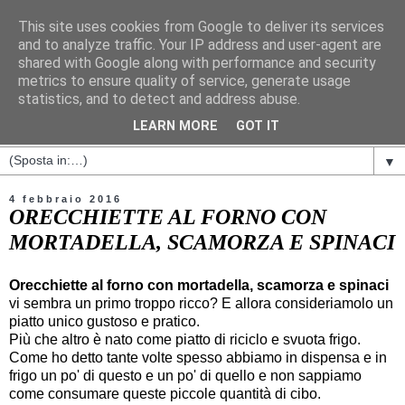
This site uses cookies from Google to deliver its services
and to analyze traffic. Your IP address and user-agent are
shared with Google along with performance and security
metrics to ensure quality of service, generate usage
statistics, and to detect and address abuse.
LEARN MORE
GOT IT
▼
4 febbraio 2016
ORECCHIETTE AL FORNO CON
MORTADELLA, SCAMORZA E SPINACI
Orecchiette al forno con mortadella, scamorza e spinaci
vi sembra un primo troppo ricco? E allora consideriamolo un
piatto unico gustoso e pratico.
Più che altro è nato come piatto di riciclo e svuota frigo.
Come ho detto tante volte spesso abbiamo in dispensa e in
frigo un po' di questo e un po' di quello e non sappiamo
come consumare queste piccole quantità di cibo.