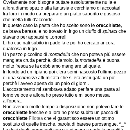
Ovviamente non bisogna buttare assolutamente nulla e
allora diamo spazio alla fantasia e cerchiamo di accostarli
fra loro in modo da preparare un piatto saporito e gustoso
che metta tutti d'accordo.
In questo caso la pasta che ho scelto sono le
orecchiette
,
da brava barese, e ho trovato in frigo un ciuffo di
spinaci
che
stavano per appassire...orrore!!!
Li ho cucinati subito in padella e poi ho cercato ancora
qualcosa in frigo.
Un pezzo piccolino di
mortadella
che non poteva più essere
mangiata cruda perchè, diciamolo, la
mortadella
è buona
molto fresca se la dobbiamo mangiare tal quale.
In fondo ad un ripiano poi c'era semi nascosto l'ultimo pezzo
di una
scamorza
affumicata che si era asciugata un po'
perchè l'avevo aperta da un paio di giorni.
L'accostamento mi sembrava adatto per fare una pasta al
forno veloce e allora ho preso tutto e mi sono messa
all'opera.
Non avendo molto tempo a disposizione non potevo fare le
orecchiette
fresche e allora ho preso subito un pacco di
orecchiette
Filotea
che vi garantisco essere un ottimo
sostituto di quelle fresche, parola di barese purosangue. ^_^
Le dosi degli ingredienti son o a piacere a parte la quantità