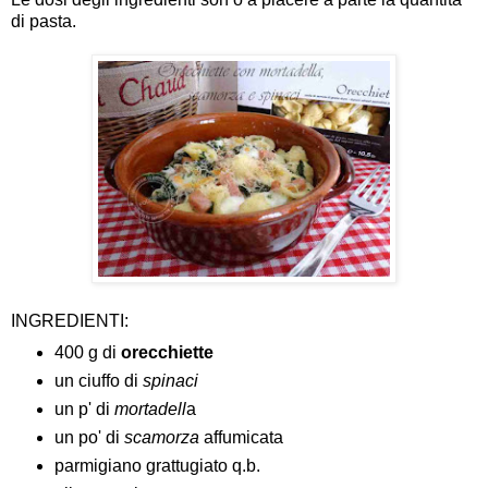
di pasta.
INGREDIENTI:
400 g di
orecchiette
un ciuffo di
spinaci
un p' di
mortadell
a
un po' di
scamorza
affumicata
parmigiano grattugiato q.b.