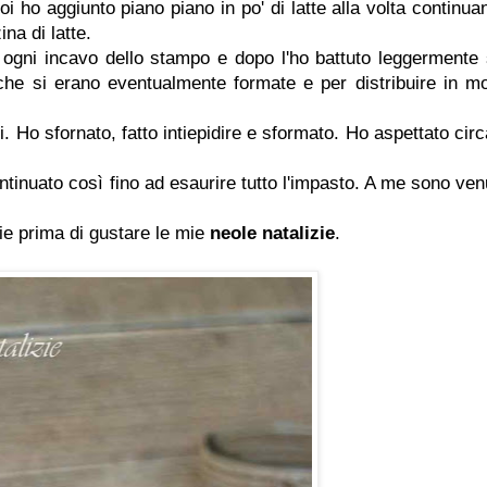
Poi ho aggiunto piano piano in po' di latte alla volta continua
na di latte.
 ogni incavo dello stampo e dopo l'ho battuto leggermente 
a che si erano eventualmente formate e per distribuire in m
. Ho sfornato, fatto intiepidire e sformato. Ho aspettato circ
inuato così fino ad esaurire tutto l'impasto. A me sono ven
ie prima di gustare le mie
neole natalizie
.