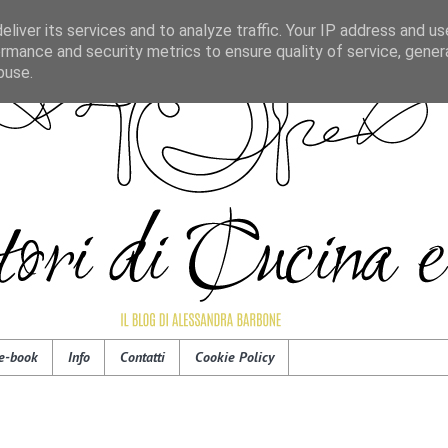
liver its services and to analyze traffic. Your IP address and u
rmance and security metrics to ensure quality of service, gene
buse.
e-book
Info
Contatti
Cookie Policy