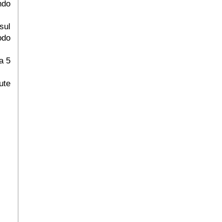
ndo
sul
odo
a 5
ute