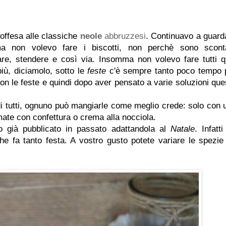
offesa alle classiche
neole
abbruzzesi
. Continuavo a guard
a non volevo fare i biscotti, non perchè sono sconta
e, stendere e così via. Insomma non volevo fare tutti q
più, diciamolo, sotto le
feste
c'è sempre tanto poco tempo 
con le feste e quindi dopo aver pensato a varie soluzioni que
di tutti, ognuno può mangiarle come meglio crede: solo con 
ate con confettura o crema alla nocciola.
o già pubblicato in passato adattandola al
Natale
. Infatt
che fa tanto festa. A vostro gusto potete variare le spezie