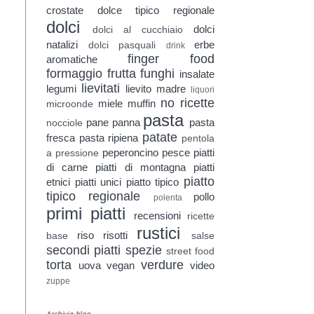
crostate
dolce tipico regionale
dolci
dolci
dolci al cucchiaio
natalizi
erbe
dolci pasquali
drink
finger food
aromatiche
formaggio
frutta
funghi
insalate
lievitati
legumi
lievito madre
liquori
no ricette
miele
muffin
microonde
pasta
pane
panna
pasta
nocciole
patate
fresca
pasta ripiena
pentola
peperoncino
pesce
piatti
a pressione
di carne
piatti di montagna
piatti
piatto
etnici
piatti unici
piatto tipico
tipico regionale
pollo
polenta
primi piatti
recensioni
ricette
rustici
riso
risotti
base
salse
secondi piatti
spezie
street food
torta
verdure
uova
vegan
video
zuppe
Archivio blog