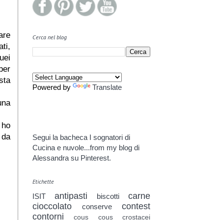
are
Cerca nel blog
ti,
uei
per
sta
Powered by
Translate
una
i ho
 da
Segui la bacheca I sognatori di
Cucina e nuvole...from my blog di
Alessandra su Pinterest.
Etichette
antipasti
carne
ISIT
biscotti
cioccolato
contest
conserve
contorni
cous cous
crostacei