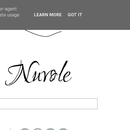
ser-agent
rate usage
LEARN MORE
GOT IT