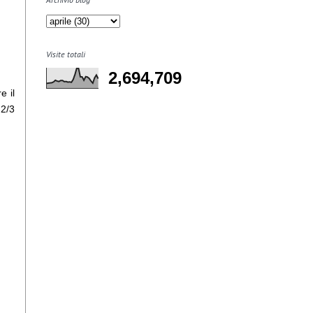
Visite totali
2,694,709
e il
 2/3