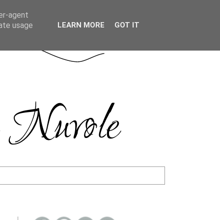
ser-agent
rate usage
LEARN MORE
GOT IT