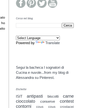
rato
Cerca nel blog
i ho
atto
Powered by
Translate
Segui la bacheca I sognatori di
Cucina e nuvole...from my blog di
Alessandra su Pinterest.
Etichette
antipasti
carne
ISIT
biscotti
cioccolato
contest
conserve
contorni
cous cous
crostacei