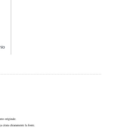
hio
uto originale.
a citata chiaramente la fonte.