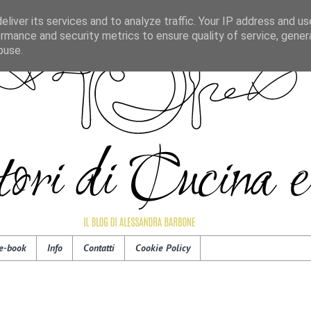
liver its services and to analyze traffic. Your IP address and u
rmance and security metrics to ensure quality of service, gene
buse.
e-book
Info
Contatti
Cookie Policy