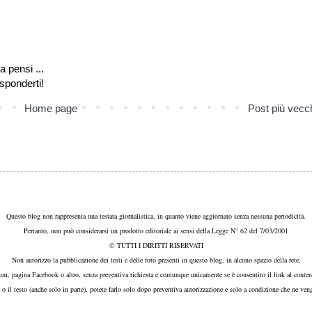
a pensi ...
isponderti!
Home page
Post più vecc
Questo blog non rappresenta una testata giornalistica, in quanto viene aggiornato senza nessuna periodicità.
Pertanto, non può considerarsi un prodotto editoriale ai sensi della Legge N° 62 del 7/03/2001
© TUTTI I DIRITTI RISERVATI
Non autorizzo la pubblicazione dei testi e delle foto presenti in questo blog, in alcuno spazio della rete,
um, pagina Facebook o altro, senza preventiva richiesta e comunque unicamente se è consentito il link al conten
, o il testo (anche solo in parte), potete farlo solo dopo preventiva autorizzazione e solo a condizione che ne veng