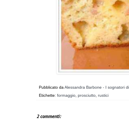
Pubblicato da
Alessandra Barbone - I sognatori d
Etichette:
formaggio
,
prosciutto
,
rustici
2 commenti: