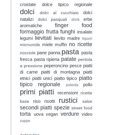
crostate
dolce tipico regionale
dolci
dolci
dolci al cucchiaio
natalizi
erbe
dolci pasquali
drink
finger food
aromatiche
formaggio
frutta
funghi
insalate
lievitati
legumi
lievito madre
liquori
no ricette
miele
muffin
microonde
pasta
pane
panna
pasta
nocciole
patate
fresca
pasta ripiena
pentola
peperoncino
pesce
piatti
a pressione
di carne
piatti di montagna
piatti
piatto
etnici
piatti unici
piatto tipico
tipico regionale
pollo
polenta
primi piatti
recensioni
ricette
rustici
riso
risotti
base
salse
secondi piatti
spezie
street food
torta
verdure
uova
vegan
video
zuppe
Archivio blog