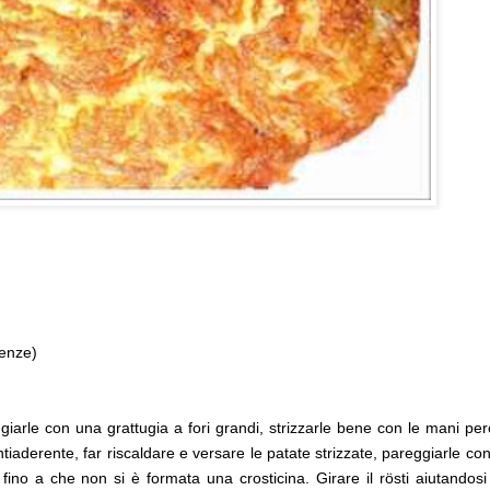
genze)
ugiarle con una grattugia a fori grandi, strizzarle bene con le mani pe
iaderente, far riscaldare e versare le patate strizzate, pareggiarle co
ino a che non si è formata una crosticina. Girare il rösti aiutandosi