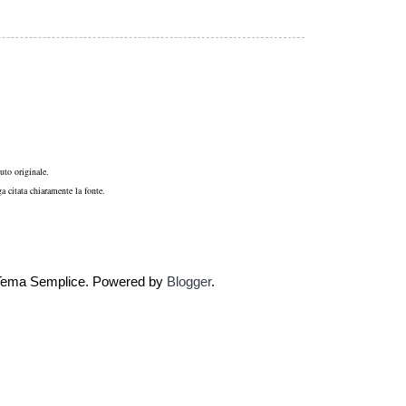
uto originale.
a citata chiaramente la fonte.
e. Tema Semplice. Powered by
Blogger
.