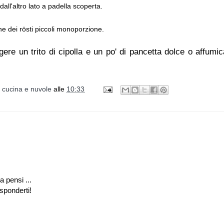
dall'altro lato a padella scoperta.
e dei rösti piccoli monoporzione.
ngere un trito
di cipolla e un po' di pancetta dolce o affumic
i cucina e nuvole
alle
10:33
a pensi ...
isponderti!