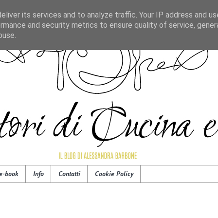
liver its services and to analyze traffic. Your IP address and u
rmance and security metrics to ensure quality of service, gene
buse.
e-book
Info
Contatti
Cookie Policy