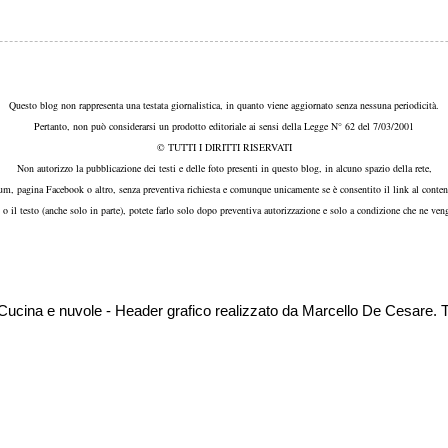
Questo blog non rappresenta una testata giornalistica, in quanto viene aggiornato senza nessuna periodicità.
Pertanto, non può considerarsi un prodotto editoriale ai sensi della Legge N° 62 del 7/03/2001
© TUTTI I DIRITTI RISERVATI
Non autorizzo la pubblicazione dei testi e delle foto presenti in questo blog, in alcuno spazio della rete,
um, pagina Facebook o altro, senza preventiva richiesta e comunque unicamente se è consentito il link al conten
, o il testo (anche solo in parte), potete farlo solo dopo preventiva autorizzazione e solo a condizione che ne veng
i Cucina e nuvole - Header grafico realizzato da Marcello De Cesar