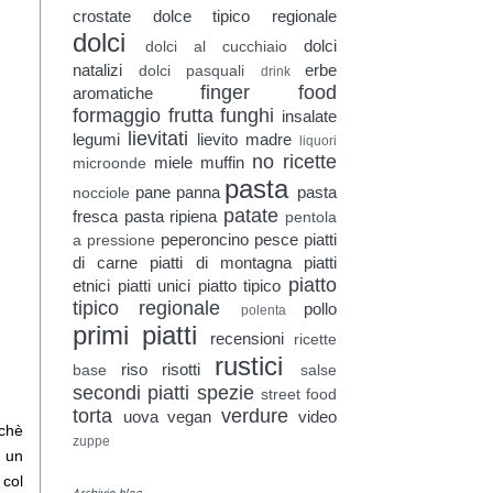
crostate
dolce tipico regionale
dolci
dolci
dolci al cucchiaio
natalizi
erbe
dolci pasquali
drink
finger food
aromatiche
formaggio
frutta
funghi
insalate
lievitati
legumi
lievito madre
liquori
no ricette
miele
muffin
microonde
pasta
pane
panna
pasta
nocciole
patate
fresca
pasta ripiena
pentola
peperoncino
pesce
piatti
a pressione
di carne
piatti di montagna
piatti
piatto
etnici
piatti unici
piatto tipico
tipico regionale
pollo
polenta
primi piatti
recensioni
ricette
rustici
riso
risotti
base
salse
secondi piatti
spezie
street food
torta
verdure
uova
vegan
video
rchè
zuppe
n un
 col
Archivio blog