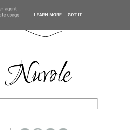
ser-agent
rate usage
LEARN MORE
GOT IT