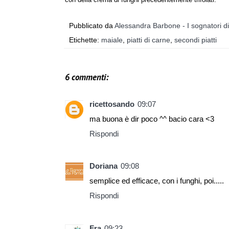
Pubblicato da
Alessandra Barbone - I sognatori d
Etichette:
maiale
,
piatti di carne
,
secondi piatti
6 commenti:
ricettosando
09:07
ma buona è dir poco ^^ bacio cara <3
Rispondi
Doriana
09:08
semplice ed efficace, con i funghi, poi.....
Rispondi
Fra
09:23