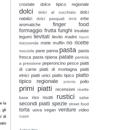
crostate
dolce tipico regionale
dolci
dolci
dolci al cucchiaio
natalizi
erbe
dolci pasquali
drink
finger food
aromatiche
formaggio
frutta
funghi
insalate
lievitati
legumi
lievito madre
liquori
no ricette
miele
muffin
microonde
pasta
pane
panna
pasta
nocciole
patate
fresca
pasta ripiena
pentola
peperoncino
pesce
piatti
a pressione
di carne
piatti di montagna
piatti
piatto
etnici
piatti unici
piatto tipico
tipico regionale
pollo
polenta
primi piatti
recensioni
ricette
rustici
riso
risotti
base
salse
secondi piatti
spezie
e la
street food
torta
verdure
uova
vegan
video
 gli
zuppe
' di
nato
Archivio blog