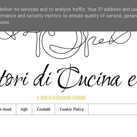
liver its services and to analyze traffic. Your IP address and u
rmance and security metrics to ensure quality of service, gene
buse.
e-book
Info
Contatti
Cookie Policy