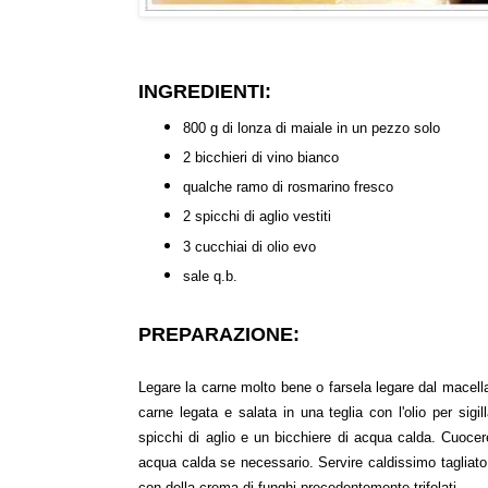
INGREDIENTI:
800 g di lonza di maiale in un pezzo solo
2 bicchieri di vino bianco
qualche ramo di rosmarino fresco
2 spicchi di aglio vestiti
3 cucchiai di olio evo
sale q.b.
PREPARAZIONE:
Legare la carne molto bene o farsela legare dal macella
carne legata e salata in una teglia con l'olio per sigil
spicchi di aglio e un bicchiere di acqua calda. Cuocer
acqua calda se necessario. Servire caldissimo tagliato a
con della crema di funghi precedentemente trifolati.