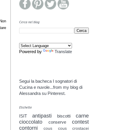
 Non
Cerca nel blog
tare
Powered by
Translate
Segui la bacheca I sognatori di
Cucina e nuvole...from my blog di
Alessandra su Pinterest.
Etichette
antipasti
carne
ISIT
biscotti
cioccolato
contest
conserve
contorni
cous cous
crostacei