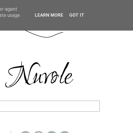
ser-agent
rate usage
LEARN MORE
GOT IT