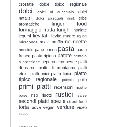
crostate
dolce tipico regionale
dolci
dolci
dolci al cucchiaio
natalizi
erbe
dolci pasquali
drink
finger food
aromatiche
formaggio
frutta
funghi
insalate
lievitati
legumi
lievito madre
liquori
no ricette
miele
muffin
microonde
pasta
pane
panna
pasta
nocciole
patate
fresca
pasta ripiena
pentola
peperoncino
pesce
piatti
a pressione
di carne
piatti di montagna
piatti
piatto
etnici
piatti unici
piatto tipico
tipico regionale
pollo
polenta
primi piatti
recensioni
ricette
rustici
riso
risotti
base
salse
secondi piatti
spezie
street food
torta
verdure
uova
vegan
video
zuppe
Archivio blog