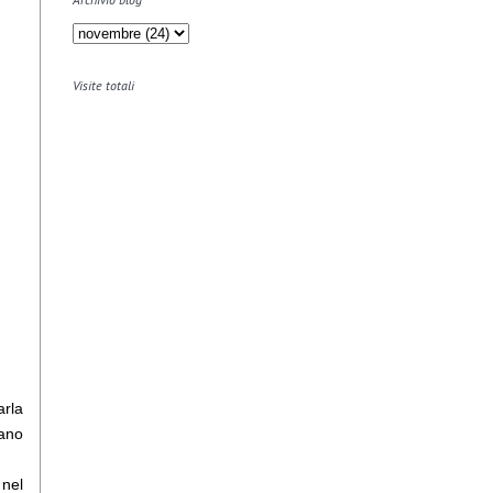
Visite totali
arla
iano
 nel