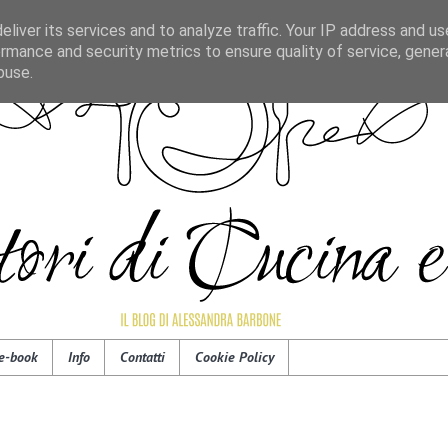
liver its services and to analyze traffic. Your IP address and u
rmance and security metrics to ensure quality of service, gene
buse.
e-book
Info
Contatti
Cookie Policy