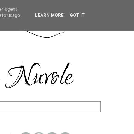
ser-agent
rate usage
LEARN MORE
GOT IT