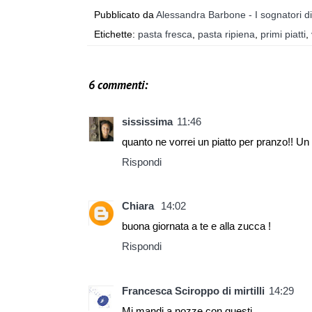
Pubblicato da
Alessandra Barbone - I sognatori d
Etichette:
pasta fresca
,
pasta ripiena
,
primi piatti
,
6 commenti:
sississima
11:46
quanto ne vorrei un piatto per pranzo!! U
Rispondi
Chiara
14:02
buona giornata a te e alla zucca !
Rispondi
Francesca Sciroppo di mirtilli
14:29
Mi mandi a nozze con questi.