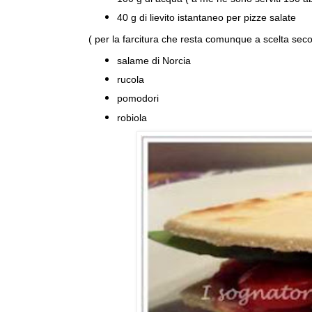
40 g di lievito istantaneo per pizze salate
( per la farcitura che resta comunque a scelta secon
salame di Norcia
rucola
pomodori
robiola