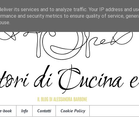
liver its services and to analyze traffic. Your IP address and u
rmance and security metrics to ensure quality of service, gene
buse.
e-book
Info
Contatti
Cookie Policy