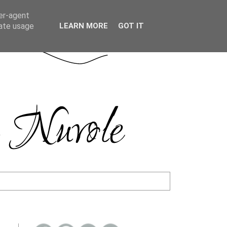
ser-agent
rate usage
LEARN MORE
GOT IT