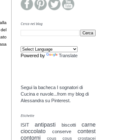
alla
Cerca nel blog
 del
tato
casa
Powered by
Translate
Segui la bacheca I sognatori di
Cucina e nuvole...from my blog di
Alessandra su Pinterest.
Etichette
antipasti
carne
ISIT
biscotti
cioccolato
contest
conserve
contorni
cous cous
crostacei