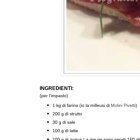
INGREDIENTI:
(per l'impasto)
1 kg di farina (io la milleusi di
Molini Pivetti
)
200 g di strutto
30 g di sale
100 g di latte
100 g di acqua ( a me ne sono serviti 150 a