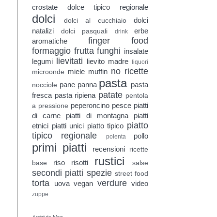
crostate
dolce tipico regionale
dolci
dolci
dolci al cucchiaio
natalizi
erbe
dolci pasquali
drink
finger food
aromatiche
formaggio
frutta
funghi
insalate
lievitati
legumi
lievito madre
liquori
no ricette
miele
muffin
microonde
pasta
pane
panna
pasta
nocciole
patate
fresca
pasta ripiena
pentola
peperoncino
pesce
piatti
a pressione
di carne
piatti di montagna
piatti
piatto
etnici
piatti unici
piatto tipico
tipico regionale
pollo
polenta
primi piatti
recensioni
ricette
rustici
riso
risotti
base
salse
secondi piatti
spezie
street food
torta
verdure
uova
vegan
video
zuppe
Archivio blog