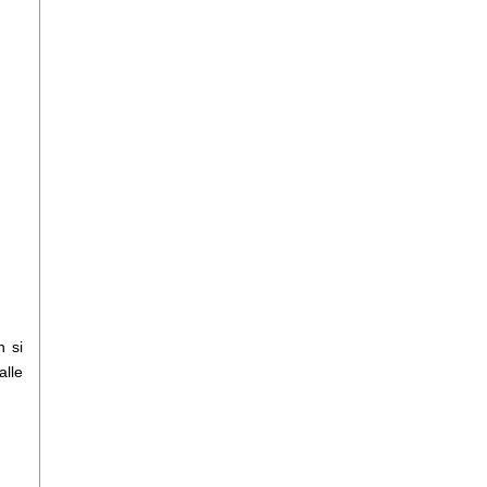
n si
alle