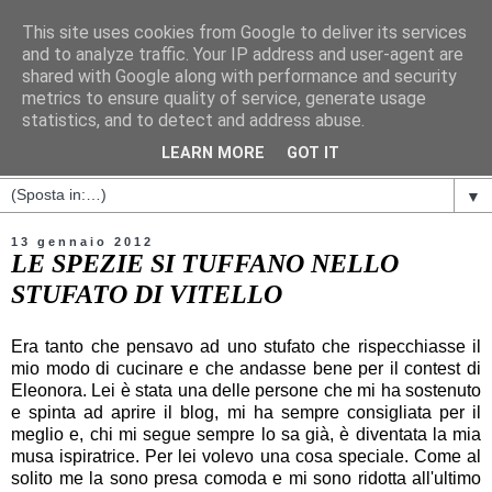
This site uses cookies from Google to deliver its services
and to analyze traffic. Your IP address and user-agent are
shared with Google along with performance and security
metrics to ensure quality of service, generate usage
statistics, and to detect and address abuse.
LEARN MORE
GOT IT
▼
13 gennaio 2012
LE SPEZIE SI TUFFANO NELLO
STUFATO DI VITELLO
Era tanto che pensavo ad uno stufato che rispecchiasse il
mio modo di cucinare e che andasse bene per il contest di
Eleonora. Lei è stata una delle persone che mi ha sostenuto
e spinta ad aprire il blog, mi ha sempre consigliata per il
meglio e, chi mi segue sempre lo sa già, è diventata la mia
musa ispiratrice. Per lei volevo una cosa speciale. Come al
solito me la sono presa comoda e mi sono ridotta all'ultimo