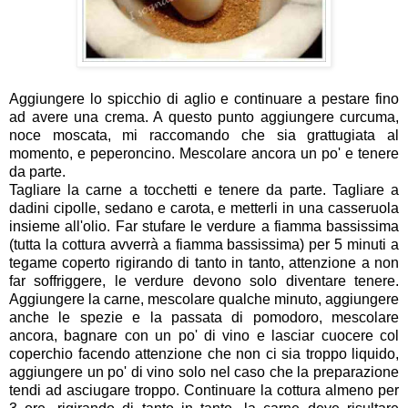
Aggiungere lo spicchio di aglio e continuare a pestare fino
ad avere una crema. A questo punto aggiungere curcuma,
noce moscata, mi raccomando che sia grattugiata al
momento, e peperoncino. Mescolare ancora un po' e tenere
da parte.
Tagliare la carne a tocchetti e tenere da parte. Tagliare a
dadini cipolle, sedano e carota, e metterli in una casseruola
insieme all'olio. Far stufare le verdure a fiamma bassissima
(tutta la cottura avverrà a fiamma bassissima) per 5 minuti a
tegame coperto rigirando di tanto in tanto, attenzione a non
far soffriggere, le verdure devono solo diventare tenere.
Aggiungere la carne, mescolare qualche minuto, aggiungere
anche le spezie e la passata di pomodoro, mescolare
ancora, bagnare con un po' di vino e lasciar cuocere col
coperchio facendo attenzione che non ci sia troppo liquido,
aggiungere un po' di vino solo nel caso che la preparazione
tendi ad asciugare troppo. Continuare la cottura almeno per