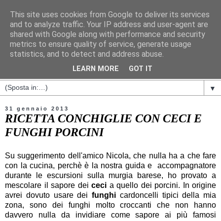
This site uses cookies from Google to deliver its services
and to analyze traffic. Your IP address and user-agent are
shared with Google along with performance and security
metrics to ensure quality of service, generate usage
statistics, and to detect and address abuse.
LEARN MORE
GOT IT
▼
31 gennaio 2013
RICETTA CONCHIGLIE CON CECI E
FUNGHI PORCINI
Su suggerimento dell'amico Nicola, che nulla ha a che fare
con la cucina, perchè è la nostra guida e accompagnatore
durante le escursioni sulla murgia barese, ho provato a
mescolare il sapore dei
ceci
a quello dei porcini. In origine
avrei dovuto usare dei
funghi
cardoncelli tipici della mia
zona, sono dei funghi molto croccanti che non hanno
davvero nulla da invidiare come sapore ai più famosi