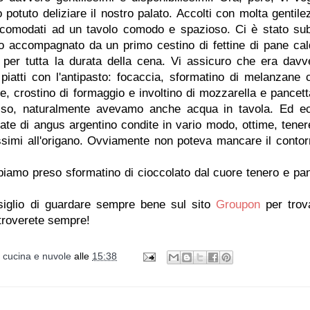
potuto deliziare il nostro palato. Accolti con molta gentile
ccomodati ad un tavolo comodo e spazioso. Ci è stato sub
vo accompagnato da un primo cestino di fettine di pane cal
 per tutta la durata della cena. Vi assicuro che era davv
 piatti con l'antipasto: focaccia, sformatino di melanzane 
, crostino di formaggio e involtino di mozzarella e pancetta
sso, naturalmente avevamo anche acqua in tavola. Ed e
gliate di angus argentino condite in vario modo, ottime, tener
issimi all'origano. Ovviamente non poteva mancare il contor
bbiamo preso sformatino di cioccolato dal cuore tenero e pa
nsiglio di guardare sempre bene sul sito
Groupon
per trov
a troverete sempre!
i cucina e nuvole
alle
15:38