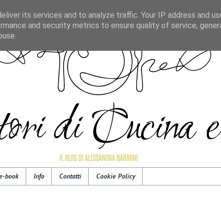
liver its services and to analyze traffic. Your IP address and u
rmance and security metrics to ensure quality of service, gene
buse.
e-book
Info
Contatti
Cookie Policy