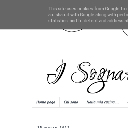
This site uses cookies from Google to de
are shared with Google along with perfo
statistics, and to detect and address a
Home page
Chi sono
Nella mia cucina ...
25 marzo 2013