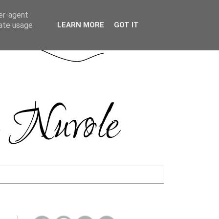
ser-agent
rate usage
LEARN MORE
GOT IT