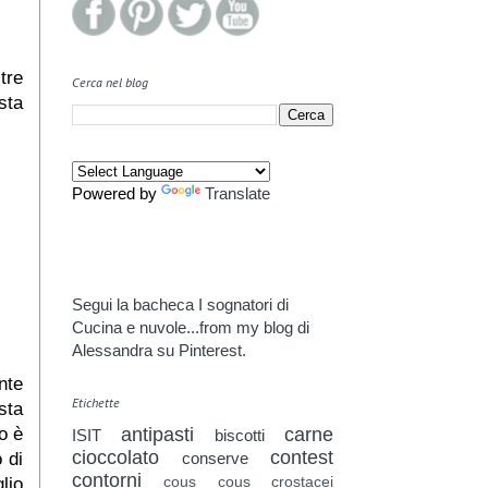
tre
Cerca nel blog
sta
Powered by
Translate
Segui la bacheca I sognatori di
Cucina e nuvole...from my blog di
Alessandra su Pinterest.
nte
Etichette
sta
o è
antipasti
carne
ISIT
biscotti
cioccolato
contest
 di
conserve
contorni
lio
cous cous
crostacei