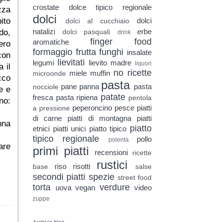
crostate
dolce tipico regionale
zza
dolci
ito
dolci
dolci al cucchiaio
natalizi
erbe
do,
dolci pasquali
drink
finger food
aromatiche
ero
formaggio
frutta
funghi
insalate
con
lievitati
legumi
lievito madre
liquori
 il
no ricette
miele
muffin
microonde
cco
pasta
pane
panna
pasta
nocciole
e e
patate
fresca
pasta ripiena
pentola
no:
peperoncino
pesce
piatti
a pressione
di carne
piatti di montagna
piatti
nna
piatto
etnici
piatti unici
piatto tipico
tipico regionale
pollo
polenta
are
primi piatti
recensioni
ricette
rustici
riso
risotti
base
salse
secondi piatti
spezie
street food
torta
verdure
uova
vegan
video
zuppe
Archivio blog