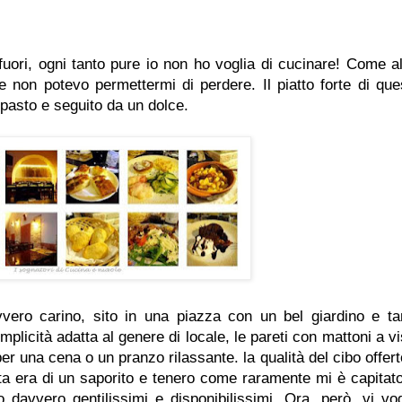
ri, ogni tanto pure io non ho voglia di cucinare! Come al
 non potevo permettermi di perdere. Il piatto forte di que
tipasto e seguito da un dolce.
avvero carino, sito in una piazza con un bel giardino e ta
plicità adatta al genere di locale, le pareti con mattoni a vi
per una cena o un pranzo rilassante. la qualità del cibo offert
ita era di un saporito e tenero come raramente mi è capitato
o davvero gentilissimi e disponibilissimi. Ora, però, vi vog