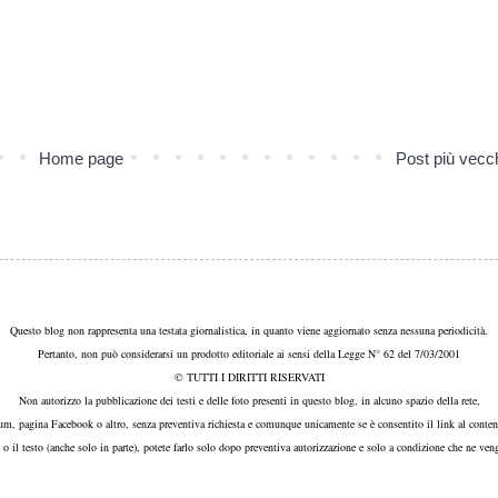
Home page
Post più vecc
Questo blog non rappresenta una testata giornalistica, in quanto viene aggiornato senza nessuna periodicità.
Pertanto, non può considerarsi un prodotto editoriale ai sensi della Legge N° 62 del 7/03/2001
© TUTTI I DIRITTI RISERVATI
Non autorizzo la pubblicazione dei testi e delle foto presenti in questo blog, in alcuno spazio della rete,
um, pagina Facebook o altro, senza preventiva richiesta e comunque unicamente se è consentito il link al conten
, o il testo (anche solo in parte), potete farlo solo dopo preventiva autorizzazione e solo a condizione che ne veng