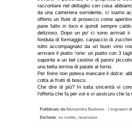
raccontare nel dettaglio con cosa abbiamo 
da una cameriera sorridente, ci siamo a
offerto un flute di prosecco come aperiti
pane fatto in loco e quindi sempre caldo
delizioso. Dopo un po' ci sono arrivati ii
fonduta di formaggio, carpaccio di zucchine
tutto accompagnato da un buon vino ro
arrivare il piatto forte: un piatto con 3 ta
saporite e un bel cestino di panini piccol
una bella terrina di patate al forno.
Per finire non poteva mancare il dolce: a
cotta ai frutti di bosco.
Che dire di più? In tutta sincerità vi co
l'offerta che fa per voi e vi assicuro che l
Pubblicato da
Alessandra Barbone - I sognatori d
Etichette:
no ricette
,
recensioni