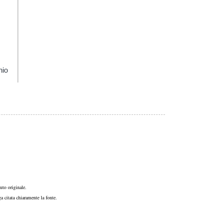
hio
uto originale.
a citata chiaramente la fonte.