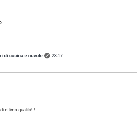
o
i di cucina e nuvole
23:17
i ottima qualità!!!