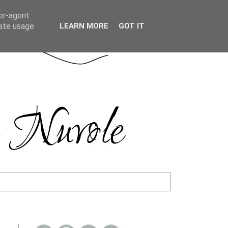
ser-agent
rate usage
LEARN MORE
GOT IT