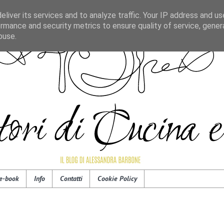
liver its services and to analyze traffic. Your IP address and u
rmance and security metrics to ensure quality of service, gene
buse.
e-book
Info
Contatti
Cookie Policy