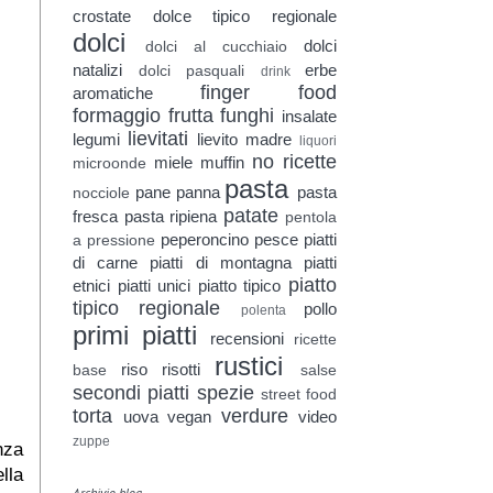
crostate
dolce tipico regionale
dolci
dolci
dolci al cucchiaio
natalizi
erbe
dolci pasquali
drink
finger food
aromatiche
formaggio
frutta
funghi
insalate
lievitati
legumi
lievito madre
liquori
no ricette
miele
muffin
microonde
pasta
pane
panna
pasta
nocciole
patate
fresca
pasta ripiena
pentola
peperoncino
pesce
piatti
a pressione
di carne
piatti di montagna
piatti
piatto
etnici
piatti unici
piatto tipico
tipico regionale
pollo
polenta
primi piatti
recensioni
ricette
rustici
riso
risotti
base
salse
secondi piatti
spezie
street food
torta
verdure
uova
vegan
video
zuppe
nza
ella
Archivio blog