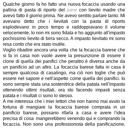
Qualche giorno fa ho fatto una nuova focaccia usando una
pallina di pasta di riporto del
pane
con lievito madre che
avevo fatto il giorno prima. Ne avevo sentito parlare tanto. Mi
avevano detto che i lievitati con la pasta di riporto
esplodevano in poco tempo e raddoppiavano il volume
velocemente. Io non mi sono fidata e ho aggiunto all'impasto
pochissimo lievito di birra secco. A impasto lievitato mi sono
resa conto che era stato inutile.
Voglio ribadire ancora una volta che la focaccia barese che
si fa in casa non vuole avere la presunzione di essere il
clone di quella dei panifici che peraltro è diversa anche da
un panificio ad un altro. La focaccia barese fatta in casa è
sempre qualcosa di casalingo, ma ciò non toglie che può
essere nel sapore e nell'aspetto come quella dei panifici. Io
sono sempre stata una sostenitrice della patata nell'impasto
ottenendo ottimi risultati, ora sto facendo impasti senza
patata e i risultati ci sono lo stesso.
A me interessa che i miei lettori che non hanno mai avuto la
fortuna di mangiare la focaccia barese comprata in un
panificio barese, possano rifarla a casa e avere l'idea
precisa di cosa mangerebbero venendo qui e comprando la
focaccia. Non sono una professionista della panificazione,