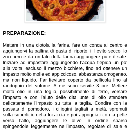
PREPARAZIONE:
Mettere in una ciotola la farina, fare un conca al centro e
aggiungervi la pallina di pasta di riporto, il lievito secco, lo
zucchero e da un lato della farina aggiungere pure il sale.
Iniziare ad impastare aggiungendo l'acqua tiepida un po'
alla volta, escluso il mezzo bicchiere, fino ad ottenere un
impasto molto molle ed appiccicoso, abbastanza omogeneo,
ma non liquido. Far lievitare coperto da pellicola fino al
raddoppio del volume. A me sono servite 3 ore. Mettere
molto olio in una teglia, possibilmente di ferro, versare
l'impasto e con l'aiuto delle dita unte di olio stendere
delicatamente l'impasto su tutta la teglia. Condire con la
passata di pomodoro, i ciliegini tagliati a metà, spremuti
sulla superficie della focaccia e poi appoggiati con la pelle
verso l'alto, aggiungere le olive in ordine sparso
spingendole leggermente nell'impasto, regolare di sale e