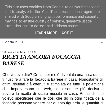
This site uses cookies from Google to deliver its services
and to analyze traffic. Your IP address and user-agent are
shared with Google along with performance and security
metrics to ensure quality of service, generate usage
statistics, and to detect and address abuse.
LEARN MORE
GOT IT
▼
18 novembre 2013
RICETTA ANCORA FOCACCIA
BARESE
Che vi devo dire? Ormai per me è diventata una fissa quella
ti riuscire a fare la
focaccia barese
in casa. Nonostante gli
ottimi risultati già ottenuti e stimolata da tutte le polemiche
che imperversano sul web, sono sempre più decisa a
trovare la ricetta di sicura riuscita in casa. Prima di tutto
volevo specificare che le dosi che dò in ogni ricetta della
focaccia possono variare per quanto riguarda le quantità di