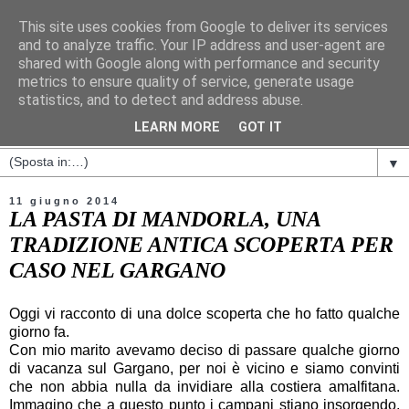
This site uses cookies from Google to deliver its services
and to analyze traffic. Your IP address and user-agent are
shared with Google along with performance and security
metrics to ensure quality of service, generate usage
statistics, and to detect and address abuse.
LEARN MORE
GOT IT
▼
11 giugno 2014
LA PASTA DI MANDORLA, UNA
TRADIZIONE ANTICA SCOPERTA PER
CASO NEL GARGANO
Oggi vi racconto di una dolce scoperta che ho fatto qualche
giorno fa.
Con mio marito avevamo deciso di passare qualche giorno
di vacanza sul Gargano, per noi è vicino e siamo convinti
che non abbia nulla da invidiare alla costiera amalfitana.
Immagino che a questo punto i campani stiano insorgendo,