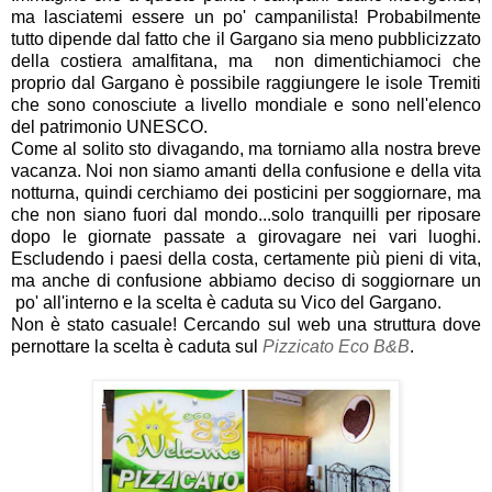
ma lasciatemi essere un po' campanilista! Probabilmente
tutto dipende dal fatto che il Gargano sia meno pubblicizzato
della costiera amalfitana, ma non dimentichiamoci che
proprio dal Gargano è possibile raggiungere le isole Tremiti
che sono conosciute a livello mondiale e sono nell'elenco
del patrimonio UNESCO.
Come al solito sto divagando, ma torniamo alla nostra breve
vacanza. Noi non siamo amanti della confusione e della vita
notturna, quindi cerchiamo dei posticini per soggiornare, ma
che non siano fuori dal mondo...solo tranquilli per riposare
dopo le giornate passate a girovagare nei vari luoghi.
Escludendo i paesi della costa, certamente più pieni di vita,
ma anche di confusione abbiamo deciso di soggiornare un
po' all'interno e la scelta è caduta su Vico del Gargano.
Non è stato casuale! Cercando sul web una struttura dove
pernottare la scelta è caduta sul
Pizzicato Eco B&B
.