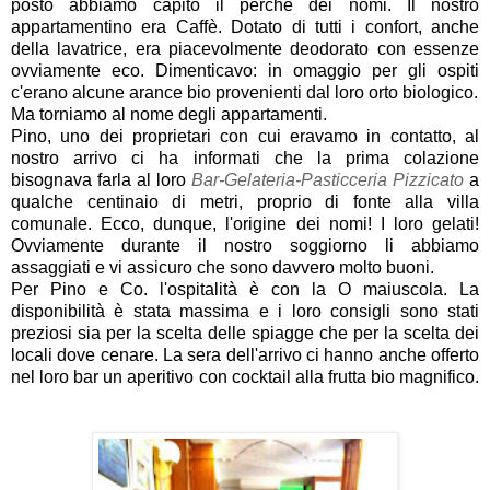
posto abbiamo capito il perchè dei nomi. Il nostro
appartamentino era Caffè. Dotato di tutti i confort, anche
della lavatrice, era piacevolmente deodorato con essenze
ovviamente eco. Dimenticavo: in omaggio per gli ospiti
c'erano alcune arance bio provenienti dal loro orto biologico.
Ma torniamo al nome degli appartamenti.
Pino, uno dei proprietari con cui eravamo in contatto, al
nostro arrivo ci ha informati che la prima colazione
bisognava farla al loro
Bar-Gelateria-Pasticceria Pizzicato
a
qualche centinaio di metri, proprio di fonte alla villa
comunale. Ecco, dunque, l'origine dei nomi! I loro gelati!
Ovviamente durante il nostro soggiorno li abbiamo
assaggiati e vi assicuro che sono davvero molto buoni.
Per Pino e Co. l'ospitalità è con la O maiuscola. La
disponibilità è stata massima e i loro consigli sono stati
preziosi sia per la scelta delle spiagge che per la scelta dei
locali dove cenare. La sera dell'arrivo ci hanno anche offerto
nel loro bar un aperitivo con cocktail alla frutta bio magnifico.