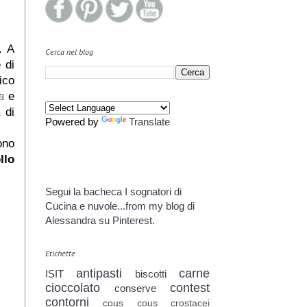
. A
Cerca nel blog
 di
ico
a
e
 di
Powered by
Translate
ono
llo
Segui la bacheca I sognatori di
Cucina e nuvole...from my blog di
Alessandra su Pinterest.
Etichette
antipasti
carne
ISIT
biscotti
cioccolato
contest
conserve
contorni
cous cous
crostacei