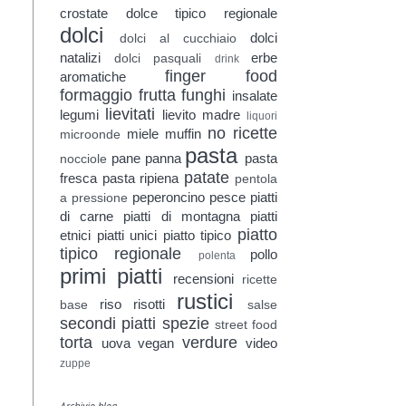
crostate
dolce tipico regionale
dolci
dolci
dolci al cucchiaio
natalizi
erbe
dolci pasquali
drink
finger food
aromatiche
formaggio
frutta
funghi
insalate
lievitati
legumi
lievito madre
liquori
no ricette
miele
muffin
microonde
pasta
pane
panna
pasta
nocciole
patate
fresca
pasta ripiena
pentola
peperoncino
pesce
piatti
a pressione
di carne
piatti di montagna
piatti
piatto
etnici
piatti unici
piatto tipico
tipico regionale
pollo
polenta
primi piatti
recensioni
ricette
rustici
riso
risotti
base
salse
secondi piatti
spezie
street food
torta
verdure
uova
vegan
video
zuppe
Archivio blog