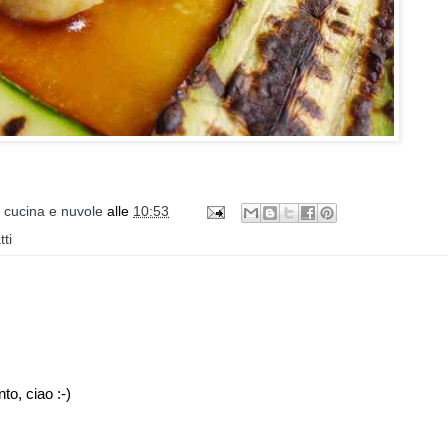
i cucina e nuvole
alle
10:53
tti
to, ciao :-)