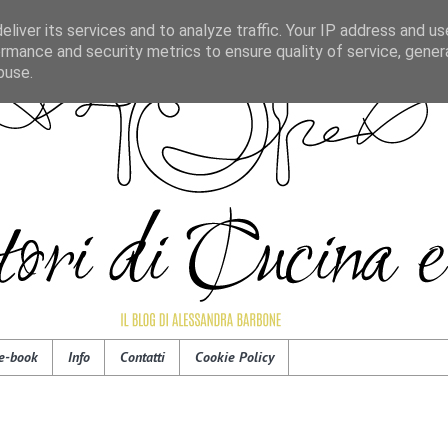
liver its services and to analyze traffic. Your IP address and u
rmance and security metrics to ensure quality of service, gene
buse.
e-book
Info
Contatti
Cookie Policy