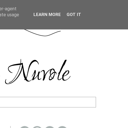
ser-agent
rate usage
LEARN MORE
GOT IT