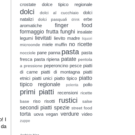
crostate
dolce tipico regionale
dolci
dolci
dolci al cucchiaio
natalizi
erbe
dolci pasquali
drink
finger food
aromatiche
formaggio
frutta
funghi
insalate
lievitati
legumi
lievito madre
liquori
no ricette
miele
muffin
microonde
pasta
pane
panna
pasta
nocciole
patate
fresca
pasta ripiena
pentola
peperoncino
pesce
piatti
a pressione
di carne
piatti di montagna
piatti
piatto
etnici
piatti unici
piatto tipico
tipico regionale
pollo
polenta
primi piatti
recensioni
ricette
rustici
riso
risotti
base
salse
secondi piatti
spezie
street food
torta
verdure
uova
vegan
video
! I
zuppe
 da
Archivio blog