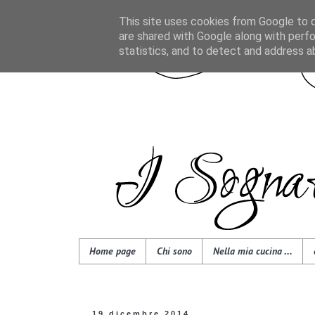
This site uses cookies from Google to de
are shared with Google along with perfo
statistics, and to detect and address a
Home page
Chi sono
Nella mia cucina ...
19 dicembre 2014