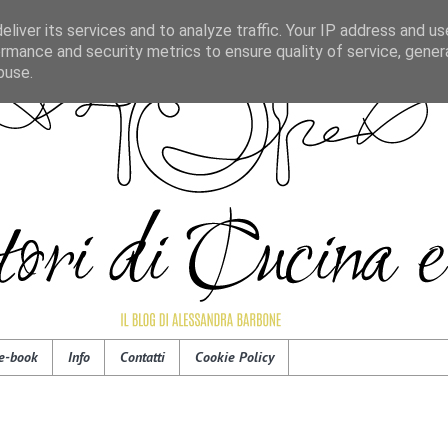
liver its services and to analyze traffic. Your IP address and u
rmance and security metrics to ensure quality of service, gene
buse.
e-book
Info
Contatti
Cookie Policy