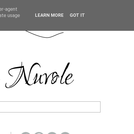
ser-agent
rate usage
LEARN MORE
GOT IT