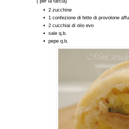
( per la farcia)
2 zucchine
1 confezione di fette di provolone af
2 cucchiai di olio evo
sale q.b.
pepe q.b.