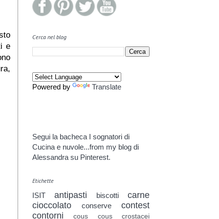
sto
Cerca nel blog
i e
ono
ra,
Powered by
Translate
Segui la bacheca I sognatori di
Cucina e nuvole...from my blog di
Alessandra su Pinterest.
Etichette
antipasti
carne
ISIT
biscotti
cioccolato
contest
conserve
contorni
cous cous
crostacei