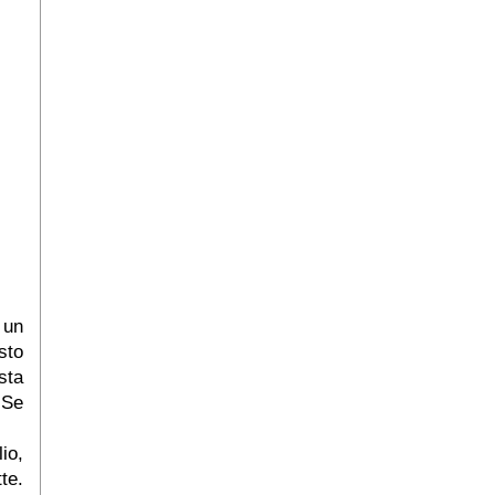
 un
sto
sta
 Se
io,
te.