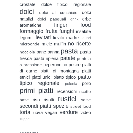
crostate
dolce tipico regionale
dolci
dolci
dolci al cucchiaio
natalizi
erbe
dolci pasquali
drink
finger food
aromatiche
formaggio
frutta
funghi
insalate
lievitati
legumi
lievito madre
liquori
no ricette
miele
muffin
microonde
pasta
pane
panna
pasta
nocciole
patate
fresca
pasta ripiena
pentola
peperoncino
pesce
piatti
a pressione
di carne
piatti di montagna
piatti
piatto
etnici
piatti unici
piatto tipico
tipico regionale
pollo
polenta
primi piatti
recensioni
ricette
rustici
riso
risotti
base
salse
secondi piatti
spezie
street food
torta
verdure
uova
vegan
video
zuppe
Archivio blog