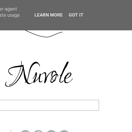
ser-agent
rate usage
LEARN MORE
GOT IT