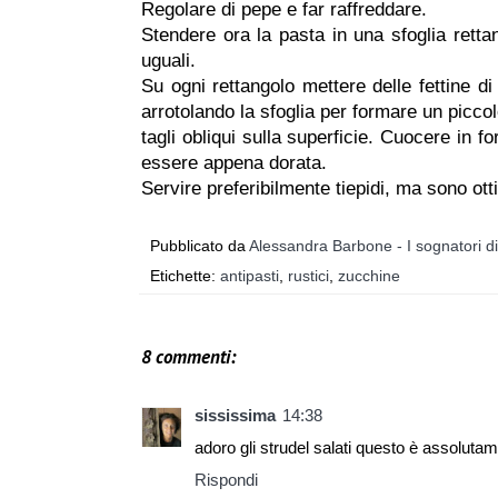
Regolare di pepe e far raffreddare.
Stendere ora la pasta in una sfoglia retta
uguali.
Su ogni rettangolo mettere delle fettine d
arrotolando la sfoglia per formare un piccolo
tagli obliqui sulla superficie. Cuocere in f
essere appena dorata.
Servire preferibilmente tiepidi, ma sono ott
Pubblicato da
Alessandra Barbone - I sognatori d
Etichette:
antipasti
,
rustici
,
zucchine
8 commenti:
sississima
14:38
adoro gli strudel salati questo è assoluta
Rispondi