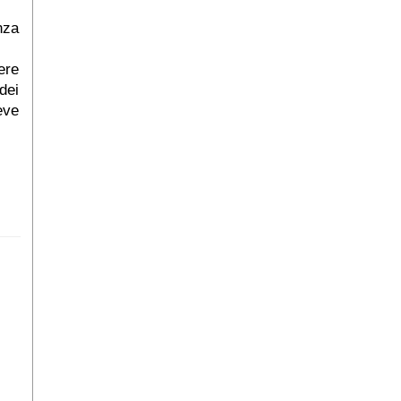
nza
ere
 dei
eve