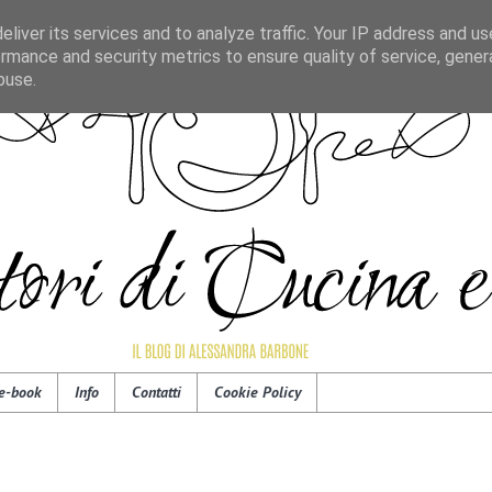
liver its services and to analyze traffic. Your IP address and u
rmance and security metrics to ensure quality of service, gene
buse.
e-book
Info
Contatti
Cookie Policy