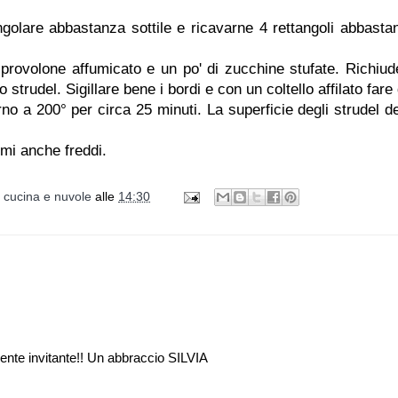
ngolare abbastanza sottile e ricavarne 4 rettangoli abbasta
i provolone affumicato e un po' di zucchine stufate. Richiud
 strudel. Sigillare bene i bordi e con un coltello affilato fare
orno a 200° per circa 25 minuti. La superficie degli strudel d
imi anche freddi.
i cucina e nuvole
alle
14:30
mente invitante!! Un abbraccio SILVIA