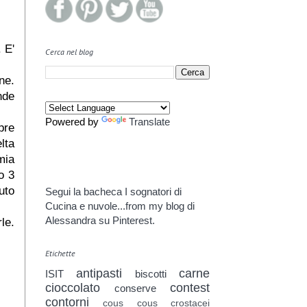
 E'
Cerca nel blog
ne.
nde
Powered by
Translate
pre
lta
mia
o 3
uto
Segui la bacheca I sognatori di
Cucina e nuvole...from my blog di
Alessandra su Pinterest.
le.
Etichette
antipasti
carne
ISIT
biscotti
cioccolato
contest
conserve
contorni
cous cous
crostacei