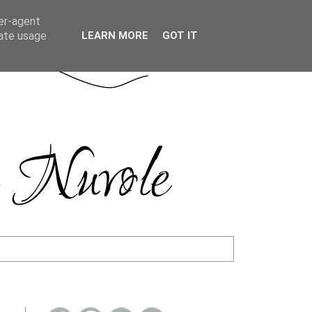
ser-agent
rate usage
LEARN MORE
GOT IT