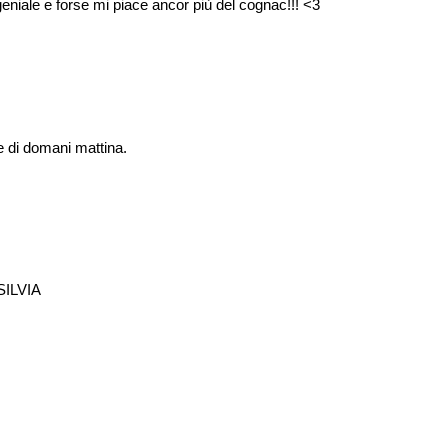
 geniale e forse mi piace ancor più del cognac!!! <3
ne di domani mattina.
 SILVIA