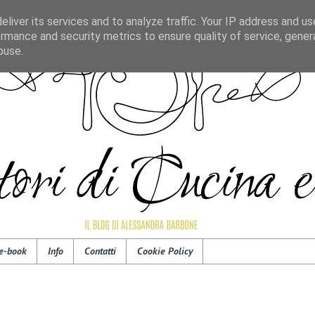
liver its services and to analyze traffic. Your IP address and u
rmance and security metrics to ensure quality of service, gene
buse.
e-book
Info
Contatti
Cookie Policy