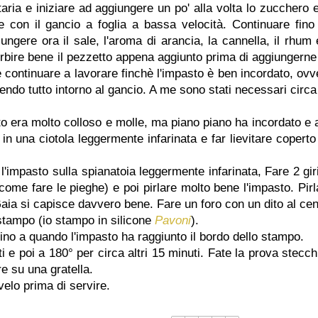
etaria e iniziare ad aggiungere un po' alla volta lo zucchero e
 con il gancio a foglia a bassa velocità. Continuare fino
ngere ora il sale, l'aroma di arancia, la cannella, il rhum e
orbire bene il pezzetto appena aggiunto prima di aggiungerne
o e continuare a lavorare finchè l'impasto è ben incordato, ovv
nendo tutto intorno al gancio. A me sono stati necessari circa
asto era molto colloso e molle, ma piano piano ha incordato e a
e in una ciotola leggermente infarinata e far lievitare coperto
impasto sulla spianatoia leggermente infarinata, Fare 2 giri
ome fare le pieghe) e poi pirlare molto bene l'impasto. Pirl
aia si capisce davvero bene. Fare un foro con un dito al cen
 stampo (io stampo in silicone
Pavoni
).
e fino a quando l'impasto ha raggiunto il bordo dello stampo.
 e poi a 180° per circa altri 15 minuti. Fate la prova stecch
e su una gratella.
lo prima di servire.