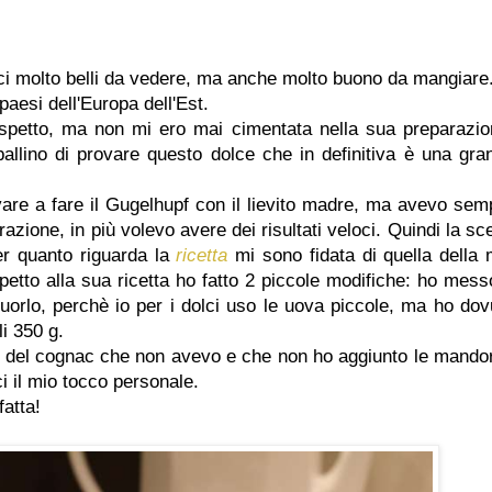
ci molto belli da vedere, ma anche molto buono da mangiare.
 paesi dell'Europa dell'Est.
spetto, ma non mi ero mai cimentata nella sua preparazio
allino di provare questo dolce che in definitiva è una gra
ovare a fare il Gugelhupf con il lievito madre, ma avevo sem
azione, in più volevo avere dei risultati veloci. Quindi la sce
Per quanto riguarda la
ricetta
mi sono fidata di quella della 
petto alla sua ricetta ho fatto 2 piccole modifiche: ho mess
tuorlo, perchè io per i dolci uso le uova piccole, ma ho dov
li 350 g.
o del cognac che non avevo e che non ho aggiunto le mandor
i il mio tocco personale.
atta!