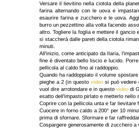
Versare il lievitino nella ciotola della plan
farina alternando con le uova e impastare
esaurire farina e zucchero e le uova. Aggiu
burro un pezzettino alla volta facendo ass
altro. Togliere la foglia e mettere il ganci
si staccherà dalle pareti della ciotola rima
minuti.
All'inizio, come anticipato da Ilaria, l'imp
fine è diventato bello liscio e lucido. Porr
pellicola al caldo fino al raddoppio.
Quando ha raddoppiato il volume spostare l'
pieghe a 2 (in questo
video
si può vedere c
vuol dire arrotondare e in questo
video
di G
esatto dell'impasto pirlato e metterlo nello
Coprire con la pellicola unta e far lievitar
Cuocere in forno caldo a 200° per 10 minuti
prima di sfornare. Sformare e far raffreddar
Cospargere generosamente di zucchero a ve