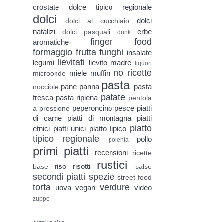
crostate
dolce tipico regionale
dolci
dolci
dolci al cucchiaio
natalizi
erbe
dolci pasquali
drink
finger food
aromatiche
formaggio
frutta
funghi
insalate
lievitati
legumi
lievito madre
liquori
no ricette
miele
muffin
microonde
pasta
pane
panna
pasta
nocciole
patate
fresca
pasta ripiena
pentola
peperoncino
pesce
piatti
a pressione
di carne
piatti di montagna
piatti
piatto
etnici
piatti unici
piatto tipico
tipico regionale
pollo
polenta
primi piatti
recensioni
ricette
rustici
riso
risotti
base
salse
secondi piatti
spezie
street food
torta
verdure
uova
vegan
video
zuppe
Archivio blog