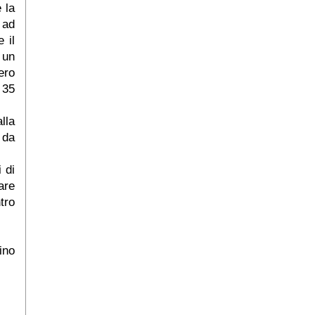
 la
 ad
 il
 un
ero
 35
lla
 da
 di
are
tro
ino