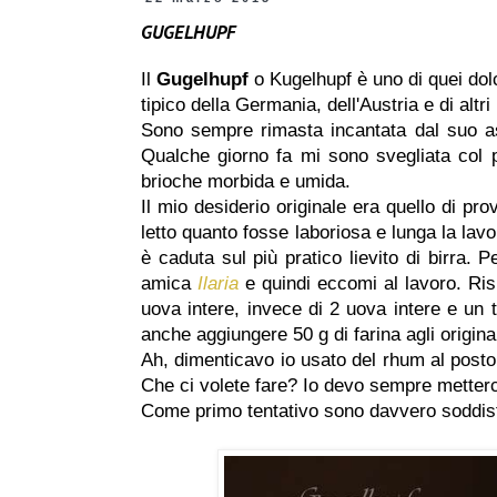
GUGELHUPF
Il
Gugelhupf
o Kugelhupf è uno di quei dol
tipico della Germania, dell'Austria e di altri
Sono sempre rimasta incantata dal suo a
Qualche giorno fa mi sono svegliata col p
brioche morbida e umida.
Il mio desiderio originale era quello di pr
letto quanto fosse laboriosa e lunga la lavor
è caduta sul più pratico lievito di birra. 
amica
Ilaria
e quindi eccomi al lavoro. Ris
uova intere, invece di 2 uova intere e un 
anche aggiungere 50 g di farina agli origina
Ah, dimenticavo io usato del rhum al post
Che ci volete fare? Io devo sempre metterc
Come primo tentativo sono davvero soddisf