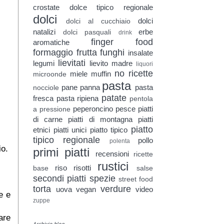
crostate
dolce tipico regionale
dolci
dolci
dolci al cucchiaio
natalizi
erbe
dolci pasquali
drink
finger food
aromatiche
formaggio
frutta
funghi
insalate
lievitati
legumi
lievito madre
liquori
no ricette
miele
muffin
microonde
pasta
pane
panna
pasta
nocciole
patate
fresca
pasta ripiena
pentola
peperoncino
pesce
piatti
a pressione
di carne
piatti di montagna
piatti
piatto
etnici
piatti unici
piatto tipico
tipico regionale
pollo
polenta
io.
primi piatti
recensioni
ricette
rustici
riso
risotti
base
salse
secondi piatti
spezie
street food
torta
verdure
uova
vegan
video
e e
zuppe
are
Archivio blog