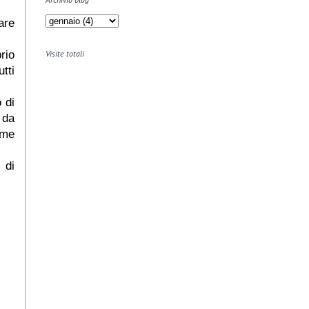
are
rio
Visite totali
tti
 di
 da
ome
 di