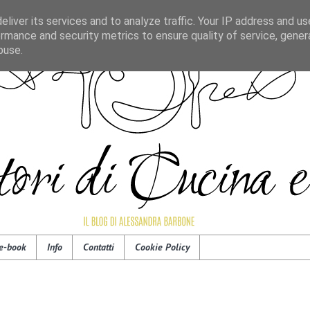
liver its services and to analyze traffic. Your IP address and u
rmance and security metrics to ensure quality of service, gene
buse.
e-book
Info
Contatti
Cookie Policy