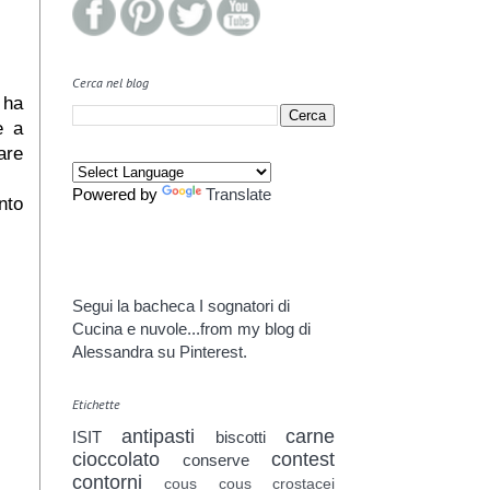
Cerca nel blog
 ha
e a
are
Powered by
Translate
nto
Segui la bacheca I sognatori di
Cucina e nuvole...from my blog di
Alessandra su Pinterest.
Etichette
antipasti
carne
ISIT
biscotti
cioccolato
contest
conserve
contorni
cous cous
crostacei