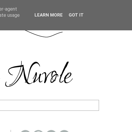
ser-agent
rate usage
LEARN MORE
GOT IT