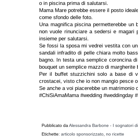
o in piscina prima di salutarsi.
Mama Mare potrebbe essere il posto ideale!
come sfondo delle foto.
Una magnifica piscina permetterebbe un be
non vuole rinunciare a sedersi e magari per
insieme per salutarsi.
Se fossi la sposa mi vedrei vestita con una
sandali infradito di pelle chiara molto bass
bagno. In testa una semplice coroncina di f
bouquet un semplice mazzo di margherite b
Per il buffet stuzzichini solo a base di 
crostacei, visto che io non mangio pesce o 
Se anche a voi piacerebbe un matrimonio cos
#ChiSiAmaMama #wedding #weddingday #
Pubblicato da
Alessandra Barbone - I sognatori d
Etichette:
articolo sponsorizzato
,
no ricette