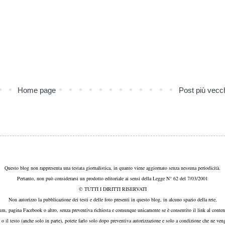
Home page
Post più vecc
Questo blog non rappresenta una testata giornalistica, in quanto viene aggiornato senza nessuna periodicità.
Pertanto, non può considerarsi un prodotto editoriale ai sensi della Legge N° 62 del 7/03/2001
© TUTTI I DIRITTI RISERVATI
Non autorizzo la pubblicazione dei testi e delle foto presenti in questo blog, in alcuno spazio della rete,
um, pagina Facebook o altro, senza preventiva richiesta e comunque unicamente se è consentito il link al conten
, o il testo (anche solo in parte), potete farlo solo dopo preventiva autorizzazione e solo a condizione che ne veng