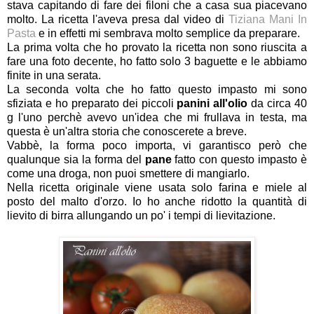
stava capitando di fare dei filoni che a casa sua piacevano
molto. La ricetta l'aveva presa dal video di
Tiziana Mani In
Pasta
e in effetti mi sembrava molto semplice da preparare.
La prima volta che ho provato la ricetta non sono riuscita a
fare una foto decente, ho fatto solo 3 baguette e le abbiamo
finite in una serata.
La seconda volta che ho fatto questo impasto mi sono
sfiziata e ho preparato dei piccoli
panini all'olio
da circa 40
g l'uno perchè avevo un'idea che mi frullava in testa, ma
questa è un'altra storia che conoscerete a breve.
Vabbè, la forma poco importa, vi garantisco però che
qualunque sia la forma del
pane
fatto con questo impasto è
come una droga, non puoi smettere di mangiarlo.
Nella ricetta originale viene usata solo farina e miele al
posto del malto d'orzo. Io ho anche ridotto la quantità di
lievito di birra allungando un po' i tempi di lievitazione.