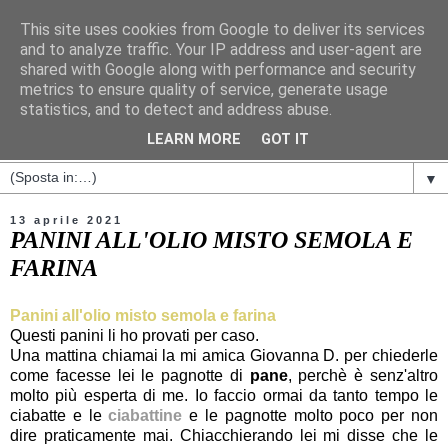
This site uses cookies from Google to deliver its services
and to analyze traffic. Your IP address and user-agent are
shared with Google along with performance and security
metrics to ensure quality of service, generate usage
statistics, and to detect and address abuse.
LEARN MORE
GOT IT
▼
13 aprile 2021
PANINI ALL'OLIO MISTO SEMOLA E
FARINA
Panini all'olio misto semola e farina
Questi panini li ho provati per caso.
Una mattina chiamai la mi amica Giovanna D. per chiederle
come facesse lei le pagnotte di
pane
, perchè è senz'altro
molto più esperta di me. Io faccio ormai da tanto tempo le
ciabatte e le
ciabattine
e le pagnotte molto poco per non
dire praticamente mai. Chiacchierando lei mi disse che le