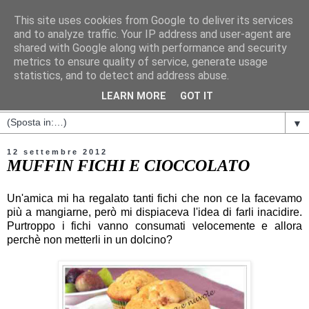
This site uses cookies from Google to deliver its services
and to analyze traffic. Your IP address and user-agent are
shared with Google along with performance and security
metrics to ensure quality of service, generate usage
statistics, and to detect and address abuse.
LEARN MORE
GOT IT
▼
12 settembre 2012
MUFFIN FICHI E CIOCCOLATO
Un'amica mi ha regalato tanti fichi che non ce la facevamo
più a mangiarne, però mi dispiaceva l'idea di farli inacidire.
Purtroppo i fichi vanno consumati velocemente e allora
perchè non metterli in un dolcino?