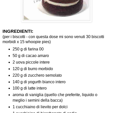
INGREDIENTI:
(per i biscotti - con questa dose mi sono venuti 30 biscotti
morbidi x 15 whoopie pies)
250 g di farina 00
50 g di cacao amaro
2 uova piccole intere
120 g di burro morbido
220 g di zucchero semolato
140 g di yogurth bianco intero
100 g di latte intero
aroma di vaniglia (quello che preferite, liquido o
meglio i semini della bacca)
1 cucchiaino di lievito per dolci