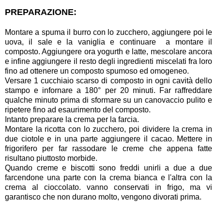
PREPARAZIONE:
Montare a spuma il burro con lo zucchero, aggiungere poi le
uova, il sale e la vaniglia e continuare a montare il
composto. Aggiungere ora yogurth e latte, mescolare ancora
e infine aggiungere il resto degli ingredienti miscelati fra loro
fino ad ottenere un composto spumoso ed omogeneo.
Versare 1 cucchiaio scarso di composto in ogni cavità dello
stampo e infornare a 180° per 20 minuti. Far raffreddare
qualche minuto prima di sformare su un canovaccio pulito e
ripetere fino ad esaurimento del composto.
Intanto preparare la crema per la farcia.
Montare la ricotta con lo zucchero, poi dividere la crema in
due ciotole e in una parte aggiungere il cacao. Mettere in
frigorifero per far rassodare le creme che appena fatte
risultano piuttosto morbide.
Quando creme e biscotti sono freddi unirli a due a due
farcendone una parte con la crema bianca e l'altra con la
crema al cioccolato. vanno conservati in frigo, ma vi
garantisco che non durano molto, vengono divorati prima.