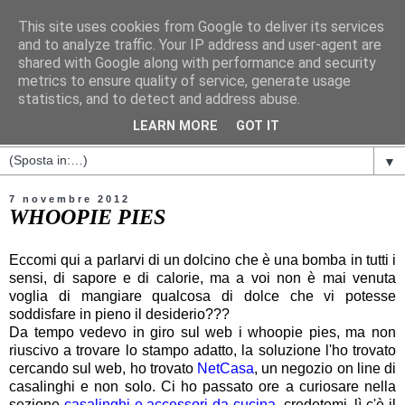
This site uses cookies from Google to deliver its services
and to analyze traffic. Your IP address and user-agent are
shared with Google along with performance and security
metrics to ensure quality of service, generate usage
statistics, and to detect and address abuse.
LEARN MORE
GOT IT
▼
7 novembre 2012
WHOOPIE PIES
Eccomi qui a parlarvi di un dolcino che è una bomba in tutti i
sensi, di sapore e di calorie, ma a voi non è mai venuta
voglia di mangiare qualcosa di dolce che vi potesse
soddisfare in pieno il desiderio???
Da tempo vedevo in giro sul web i whoopie pies, ma non
riuscivo a trovare lo stampo adatto, la soluzione l'ho trovato
cercando sul web, ho trovato
NetCasa
, un negozio on line di
casalinghi e non solo. Ci ho passato ore a curiosare nella
sezione
casalinghi e accessori da cucina
, credetemi, lì c'è il