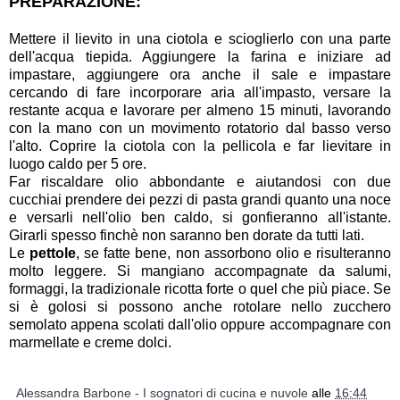
PREPARAZIONE:
Mettere il lievito in una ciotola e scioglierlo con una parte
dell'acqua tiepida. Aggiungere la farina e iniziare ad
impastare, aggiungere ora anche il sale e impastare
cercando di fare incorporare aria all'impasto, versare la
restante acqua e lavorare per almeno 15 minuti, lavorando
con la mano con un movimento rotatorio dal basso verso
l'alto. Coprire la ciotola con la pellicola e far lievitare in
luogo caldo per 5 ore.
Far riscaldare olio abbondante e aiutandosi con due
cucchiai prendere dei pezzi di pasta grandi quanto una noce
e versarli nell'olio ben caldo, si gonfieranno all'istante.
Girarli spesso finchè non saranno ben dorate da tutti lati.
Le
pettole
, se fatte bene, non assorbono olio e risulteranno
molto leggere. Si mangiano accompagnate da salumi,
formaggi, la tradizionale ricotta forte o quel che più piace. Se
si è golosi si possono anche rotolare nello zucchero
semolato appena scolati dall'olio oppure accompagnare con
marmellate e creme dolci.
Alessandra Barbone - I sognatori di cucina e nuvole
alle
16:44