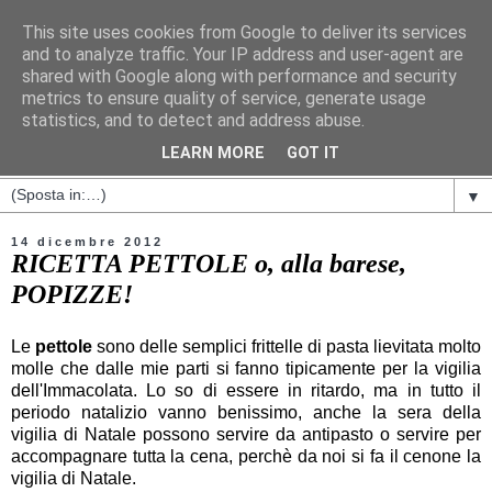
This site uses cookies from Google to deliver its services
and to analyze traffic. Your IP address and user-agent are
shared with Google along with performance and security
metrics to ensure quality of service, generate usage
statistics, and to detect and address abuse.
LEARN MORE
GOT IT
▼
14 dicembre 2012
RICETTA PETTOLE o, alla barese,
POPIZZE!
Le
pettole
sono delle semplici frittelle di pasta lievitata molto
molle che dalle mie parti si fanno tipicamente per la vigilia
dell'Immacolata. Lo so di essere in ritardo, ma in tutto il
periodo natalizio vanno benissimo, anche la sera della
vigilia di Natale possono servire da antipasto o servire per
accompagnare tutta la cena, perchè da noi si fa il cenone la
vigilia di Natale.