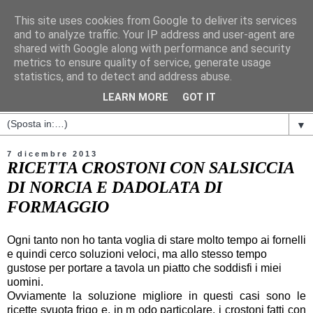
This site uses cookies from Google to deliver its services
and to analyze traffic. Your IP address and user-agent are
shared with Google along with performance and security
metrics to ensure quality of service, generate usage
statistics, and to detect and address abuse.
LEARN MORE
GOT IT
▼
7 dicembre 2013
RICETTA CROSTONI CON SALSICCIA
DI NORCIA E DADOLATA DI
FORMAGGIO
Ogni tanto non ho tanta voglia di stare molto tempo ai fornelli
e quindi cerco soluzioni veloci, ma allo stesso tempo
gustose per portare a tavola un piatto che soddisfi i miei
uomini.
Ovviamente la soluzione migliore in questi casi sono le
ricette svuota frigo e, in m odo particolare, i crostoni fatti con