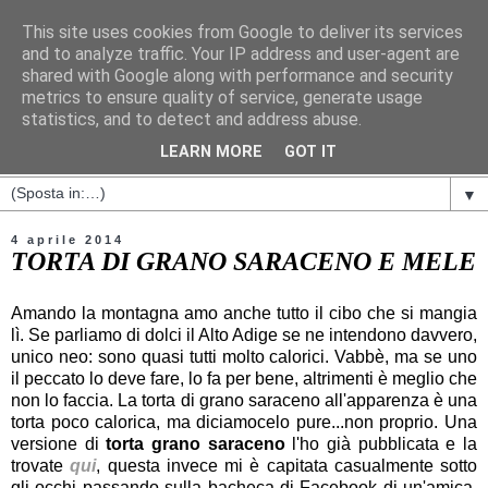
This site uses cookies from Google to deliver its services
and to analyze traffic. Your IP address and user-agent are
shared with Google along with performance and security
metrics to ensure quality of service, generate usage
statistics, and to detect and address abuse.
LEARN MORE
GOT IT
▼
4 aprile 2014
TORTA DI GRANO SARACENO E MELE
Amando la montagna amo anche tutto il cibo che si mangia
lì. Se parliamo di dolci il Alto Adige se ne intendono davvero,
unico neo: sono quasi tutti molto calorici. Vabbè, ma se uno
il peccato lo deve fare, lo fa per bene, altrimenti è meglio che
non lo faccia. La torta di grano saraceno all'apparenza è una
torta poco calorica, ma diciamocelo pure...non proprio. Una
versione di
torta grano saraceno
l'ho già pubblicata e la
trovate
qui
, questa invece mi è capitata casualmente sotto
gli occhi passando sulla bacheca di Facebook di un'amica,