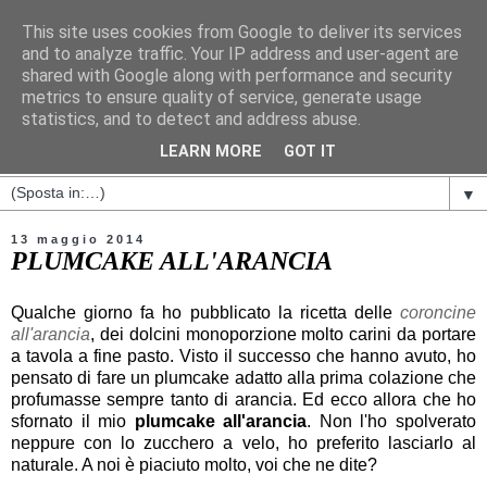
This site uses cookies from Google to deliver its services
and to analyze traffic. Your IP address and user-agent are
shared with Google along with performance and security
metrics to ensure quality of service, generate usage
statistics, and to detect and address abuse.
LEARN MORE
GOT IT
▼
13 maggio 2014
PLUMCAKE ALL'ARANCIA
Qualche giorno fa ho pubblicato la ricetta delle
coroncine
all'arancia
, dei dolcini monoporzione molto carini da portare
a tavola a fine pasto. Visto il successo che hanno avuto, ho
pensato di fare un plumcake adatto alla prima colazione che
profumasse sempre tanto di arancia. Ed ecco allora che ho
sfornato il mio
plumcake all'arancia
. Non l'ho spolverato
neppure con lo zucchero a velo, ho preferito lasciarlo al
naturale. A noi è piaciuto molto, voi che ne dite?