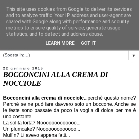
This site uses cookies from Google to deliver its services
and to analyze traffic. Your IP address and user-agent are
shared with Google along with performance and security
metrics to ensure quality of service, generate usage
statistics, and to detect and address abuse.
LEARN MORE
GOT IT
▼
22 gennaio 2015
BOCCONCINI ALLA CREMA DI
NOCCIOLE
Bocconcini alla crema di nocciole
...perchè questo nome?
Perchè se ne può fare davvero solo un boccone. Anche se
le feste sono passate da poco la voglia di dolce per me è
una costante.
La solita torta? Nooooooooooooo...
Un plumcake? Nooooooooooooo...
Muffin? Li avevo appena fatti...