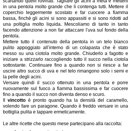
scartando quelli rovinati. Tagliare gli acini a metà e metterli
in una pentola molto grande che li contenga tutti. Mettere il
coperchio leggermente scostato e far cuocere a fiamma
bassa, finchè gli acini si sono appassiti e si sono ridotti ad
una poltiglia molto liquida. Mescoliamo di tanto in tanto
facendo attenzione a non far attaccare l'uva sul fondo della
pentola.
Mettere tutto il contenuto della pentola in un telo bianco
pulito appoggiato all'interno di un colapasta che è stato
messo su una ciotola molto grande. Chiuderlo a fagotto e
iniziare a strizzarlo raccogliendo tutto il succo nella ciotola
sottostante. Continuare fino a quando non si riesce a far
uscire altro succo di uva e nel telo rimangono solo i semi e
la pelle degli acini.
Versare quindi il succo ottenuto in una pentola e porre
nuovamente sul fuoco a fiamma bassissima e far cuocere
fino a quando il succo non diventa denso e scuro.
Il
vincotto
è pronto quando ha la densità del caramello,
volendo fare un paragone. Quando è freddo versare in una
bottiglia pulita e tappare ermeticamente.
Le altre ricette che questo mese partecipano alla raccolta: