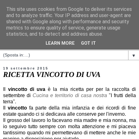
This site uses cookies from Google to deliver its services
and to analyze traffic. Your IP address and user-agent are
shared with Google along with performance and security
metrics to ensure quality of service, generate usage
statistics, and to detect and address abuse.
LEARN MORE
GOT IT
▼
19 settembre 2015
RICETTA VINCOTTO DI UVA
Il
vincotto di uva
è la mia ricetta per per la raccolta di
settembre di
Cucina e territorio di casa nostra
"I frutti della
terra".
Il
vincotto
fa parte della mia infanzia e dei ricordi di fine
estate quando ci si dedicava alle conserve per l'inverno.
Il grosso del lavoro lo facevano mia madre e mia nonna, ma
io seguivo tutto sempre con molta attenzione e mi piaceva
tantissimo quando mi permettevano di mettere anche le mie
manine a disposizione per aiutarle.