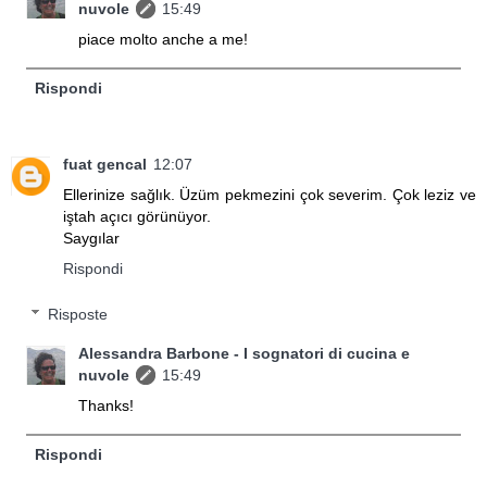
nuvole
15:49
piace molto anche a me!
Rispondi
fuat gencal
12:07
Ellerinize sağlık. Üzüm pekmezini çok severim. Çok leziz ve
iştah açıcı görünüyor.
Saygılar
Rispondi
Risposte
Alessandra Barbone - I sognatori di cucina e
nuvole
15:49
Thanks!
Rispondi