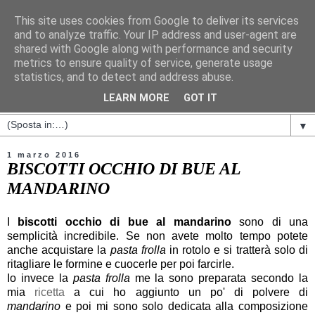
This site uses cookies from Google to deliver its services
and to analyze traffic. Your IP address and user-agent are
shared with Google along with performance and security
metrics to ensure quality of service, generate usage
statistics, and to detect and address abuse.
LEARN MORE
GOT IT
▼
1 marzo 2016
BISCOTTI OCCHIO DI BUE AL
MANDARINO
I
biscotti occhio di bue al mandarino
sono di una
semplicità incredibile. Se non avete molto tempo potete
anche acquistare la
pasta frolla
in rotolo e si tratterà solo di
ritagliare le formine e cuocerle per poi farcirle.
Io invece la
pasta frolla
me la sono preparata secondo la
mia
ricetta
a cui ho aggiunto un po' di polvere di
mandarino
e poi mi sono solo dedicata alla composizione