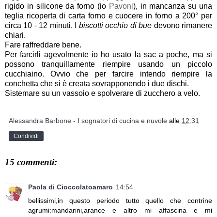
rigido in silicone da forno (io
Pavoni
), in mancanza su una
teglia ricoperta di carta forno e cuocere in forno a 200° per
circa 10 - 12 minuti. I
biscotti occhio di bue
devono rimanere
chiari.
Fare raffreddare bene.
Per farcirli agevolmente io ho usato la sac a poche, ma si
possono tranquillamente riempire usando un piccolo
cucchiaino. Ovvio che per farcire intendo riempire la
conchetta che si è creata sovrapponendo i due dischi.
Sistemare su un vassoio e spolverare di zucchero a velo.
Alessandra Barbone - I sognatori di cucina e nuvole
alle
12:31
Condividi
15 commenti:
Paola di Cioccolatoamaro
14:54
bellissimi,in questo periodo tutto quello che contrine
agrumi:mandarini,arance e altro mi affascina e mi