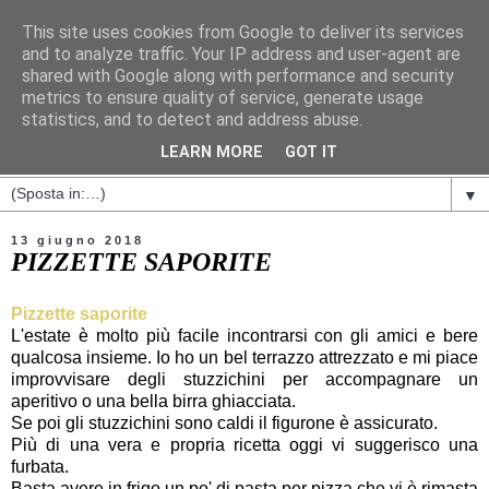
This site uses cookies from Google to deliver its services
and to analyze traffic. Your IP address and user-agent are
shared with Google along with performance and security
metrics to ensure quality of service, generate usage
statistics, and to detect and address abuse.
LEARN MORE
GOT IT
▼
13 giugno 2018
PIZZETTE SAPORITE
Pizzette saporite
L'estate è molto più facile incontrarsi con gli amici e bere
qualcosa insieme. Io ho un bel terrazzo attrezzato e mi piace
improvvisare degli stuzzichini per accompagnare un
aperitivo o una bella birra ghiacciata.
Se poi gli stuzzichini sono caldi il figurone è assicurato.
Più di una vera e propria ricetta oggi vi suggerisco una
furbata.
Basta avere in frigo un po' di pasta per pizza che vi è rimasta