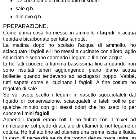
1/2 cucchiaino di bicarbonato di sodio
sale q.b.
olio evo q.b.
PREPARAZIONE:
Come prima cosa ho messo in ammollo i
fagiol
i in acqua
tiepida e bicarbonato per tutta la notte.
La mattina dopo ho scolato l'acqua di ammollo, ho
sciacquato i fagioli e li ho messi a cucinare con alloro, aglio
sbucciato e sedano coprendo i legumi a filo con acqua.
Li ho fatti cuocere a fiamma bassissima fino a quando non
sono risultati teneri aggiungendo piano piano acqua
bollente quando tendevano ad asciugarsi troppo. Vabbè,
tutti sapete come si cucinano i fagioli. A fine cottura ho
regolato di sale.
Se voi avete scelto i legumi in vasetto sgocciolateli dal
liquido di conservazione, sciacquateli e fateli bollire per
qualche minuto con gli stessi odori che ho usato io per
cuocere i miei
fagioli
.
Appena i fagioli erano cotti li ho frullati con il mixer ad
immersione col piede di acciaio direttamente nel tegame di
cottura. Ho frullato fino ad ottenere una crema liscia e fluida.
In caso di necessità se risulta troppo densa basta unire un