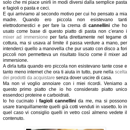
solo che mi piace unirli in modi diversi dalla semplice pasta
e fagioli o pasta e ceci.
E qui arriviamo al secondo motivo per cui ho pensato a mia
madre. Quando ero piccola non esistevano tanti
elettrodomestici e per fare la crema di
cannellini
che ho
usato come base di questo piatto di pasta non c'erano i
mixer ad immersione
per farla direttamente nel tegame di
cottura, ma si usava al limite il passa verdure a mano, per
intenderci quello a manovella che pur usato con disco a fori
piccoli non permetteva un risultato liscio come il mixer ad
immersione.
A dirla tutta quando ero piccola non esistevano tante cose e
tanto meno internet che ora ti aiuta in tutto, pure nella
scelta
dei prodotti da acquistare
senza dover uscire di casa.
Ma non vi voglio annoiare con i miei ricordi. Veniamo a
questo primo piatto che io ho considerato piatto unico
essendoci proteine e carboidrati.
Io ho cucinato i
fagioli cannellini
da me, ma si possono
usare tranquillamente quelli già cotti venduti in vasetto. Io in
quel caso vi consiglio quelli in vetro così almeno vedete il
contenuto.