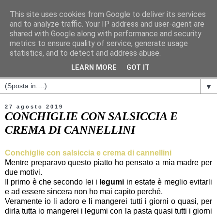
This site uses cookies from Google to deliver its services
and to analyze traffic. Your IP address and user-agent are
shared with Google along with performance and security
metrics to ensure quality of service, generate usage
statistics, and to detect and address abuse.
LEARN MORE
GOT IT
▼
27 agosto 2019
CONCHIGLIE CON SALSICCIA E
CREMA DI CANNELLINI
Conchiglie con salsiccia e crema di cannellini
Mentre preparavo questo piatto ho pensato a mia madre per
due motivi.
Il primo è che secondo lei i
legumi
in estate è meglio evitarli
e ad essere sincera non ho mai capito perché.
Veramente io li adoro e li mangerei tutti i giorni o quasi, per
dirla tutta io mangerei i legumi con la pasta quasi tutti i giorni