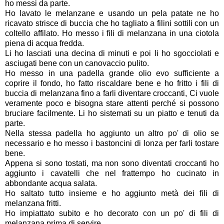
ho messi da parte.
Ho lavato le melanzane e usando un pela patate ne ho
ricavato strisce di buccia che ho tagliato a filini sottili con un
coltello affilato. Ho messo i fili di melanzana in una ciotola
piena di acqua fredda.
Li ho lasciati una decina di minuti e poi li ho sgocciolati e
asciugati bene con un canovaccio pulito.
Ho messo in una padella grande olio evo sufficiente a
coprire il fondo, ho fatto riscaldare bene e ho fritto i fili di
buccia di melanzana fino a farli diventare croccanti, Ci vuole
veramente poco e bisogna stare attenti perché si possono
bruciare facilmente. Li ho sistemati su un piatto e tenuti da
parte.
Nella stessa padella ho aggiunto un altro po' di olio se
necessario e ho messo i bastoncini di lonza per farli tostare
bene.
Appena si sono tostati, ma non sono diventati croccanti ho
aggiunto i cavatelli che nel frattempo ho cucinato in
abbondante acqua salata.
Ho saltato tutto insieme e ho aggiunto metà dei fili di
melanzana fritti.
Ho impiattato subito e ho decorato con un po' di fili di
melanzana prima di servire.