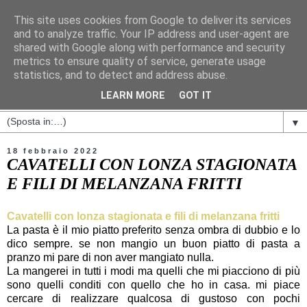
This site uses cookies from Google to deliver its services
and to analyze traffic. Your IP address and user-agent are
shared with Google along with performance and security
metrics to ensure quality of service, generate usage
statistics, and to detect and address abuse.
LEARN MORE
GOT IT
▼
18 febbraio 2022
CAVATELLI CON LONZA STAGIONATA
E FILI DI MELANZANA FRITTI
Cavatelli con lonza stagionata e fili di melanzana fritti
La pasta è il mio piatto preferito senza ombra di dubbio e lo
dico sempre. se non mangio un buon piatto di pasta a
pranzo mi pare di non aver mangiato nulla.
La mangerei in tutti i modi ma quelli che mi piacciono di più
sono quelli conditi con quello che ho in casa. mi piace
cercare di realizzare qualcosa di gustoso con pochi