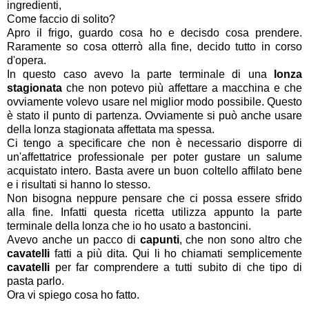
ingredienti,
Come faccio di solito?
Apro il frigo, guardo cosa ho e decisdo cosa prendere.
Raramente so cosa otterrò alla fine, decido tutto in corso
d'opera.
In questo caso avevo la parte terminale di una
lonza
stagionata
che non potevo più affettare a macchina e che
ovviamente volevo usare nel miglior modo possibile. Questo
è stato il punto di partenza. Ovviamente si può anche usare
della lonza stagionata affettata ma spessa.
Ci tengo a specificare che non è necessario disporre di
un'affettatrice professionale per poter gustare un salume
acquistato intero. Basta avere un buon coltello affilato bene
e i risultati si hanno lo stesso.
Non bisogna neppure pensare che ci possa essere sfrido
alla fine. Infatti questa ricetta utilizza appunto la parte
terminale della lonza che io ho usato a bastoncini.
Avevo anche un pacco di
capunti
, che non sono altro che
cavatelli
fatti a più dita. Qui li ho chiamati semplicemente
cavatelli
per far comprendere a tutti subito di che tipo di
pasta parlo.
Ora vi spiego cosa ho fatto.