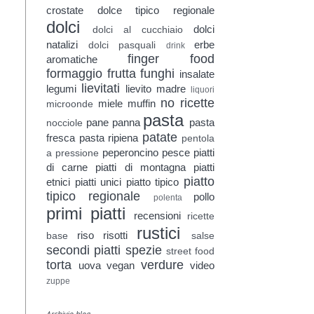
crostate
dolce tipico regionale
dolci
dolci
dolci al cucchiaio
natalizi
erbe
dolci pasquali
drink
finger food
aromatiche
formaggio
frutta
funghi
insalate
lievitati
legumi
lievito madre
liquori
no ricette
miele
muffin
microonde
pasta
pane
panna
pasta
nocciole
patate
fresca
pasta ripiena
pentola
peperoncino
pesce
piatti
a pressione
di carne
piatti di montagna
piatti
piatto
etnici
piatti unici
piatto tipico
tipico regionale
pollo
polenta
primi piatti
recensioni
ricette
rustici
riso
risotti
base
salse
secondi piatti
spezie
street food
torta
verdure
uova
vegan
video
zuppe
Archivio blog