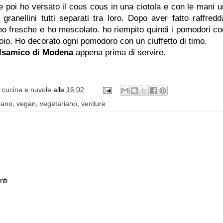
 e poi ho versato il cous cous in una ciotola e con le mani u
granellini tutti separati tra loro. Dopo aver fatto raffredd
mo fresche e ho mescolato. ho riempito quindi i pomodori con
oio. Ho decorato ogni pomodoro con un ciuffetto di timo.
lsamico di Modena
appena prima di servire.
i cucina e nuvole
alle
16:02
tano
,
vegan
,
vegetariano
,
verdure
nti