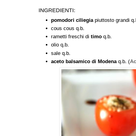
INGREDIENTI:
pomodori ciliegia
piuttosto grandi q.
cous cous q.b.
rametti freschi di
timo
q.b.
olio q.b.
sale q.b.
aceto balsamico di Modena
q.b. (
Ac