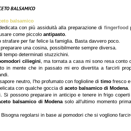
 ACETO BALSAMICO
 aceto balsamico
edicata con più assiduità alla preparazione di
fingerfood
 usare come piccolo
antipasto
.
trafare per far felice la famiglia. Basta davvero poco.
di preparare una cosina, possibilmente sempre diversa.
di tempo determinati stuzzichini.
pomodori ciliegini
, ma tornata a casa mi sono resa conto 
to in mente che in passato mi ero divertita a farcirli prop
andi.
sapore neutro, l'ho profumato con foglioline di
timo
fresco e
elicata con qualche goccia di
aceto balsamico di Modena
.
 Si possono preparare in anticipo e tenere in frigo coperti
aceto balsamico di Modena
solo all'ultimo momento prima
. Bisogna regolarsi in base ai pomodori che si vogliono farcir