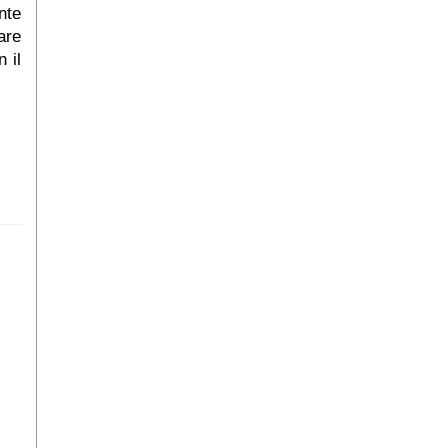
nte
are
 il