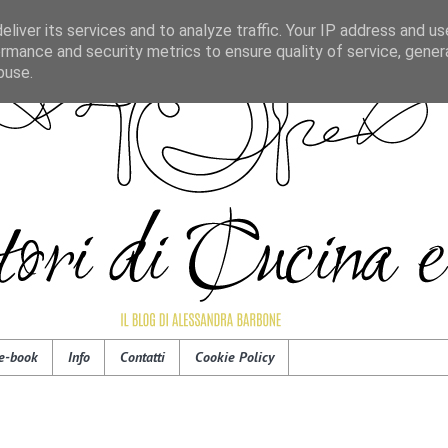
liver its services and to analyze traffic. Your IP address and u
rmance and security metrics to ensure quality of service, gene
buse.
e-book
Info
Contatti
Cookie Policy