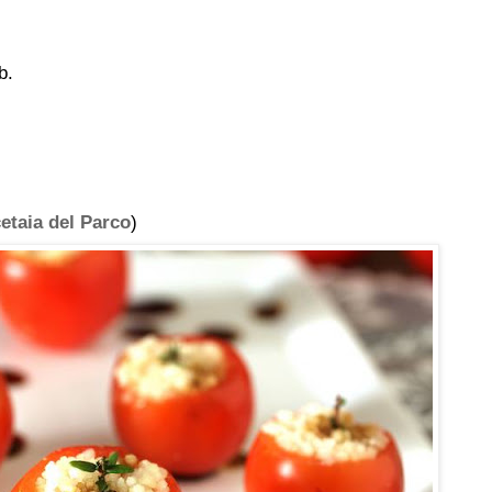
b.
etaia del Parco
)