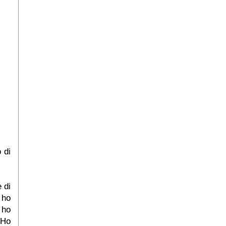
 di
 di
 ho
 ho
 Ho