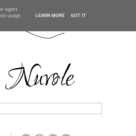
ser-agent
rate usage
LEARN MORE
GOT IT