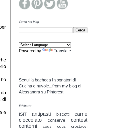
Cerca nel blog
per
Powered by
Translate
che
rio
 ho
Segui la bacheca I sognatori di
Cucina e nuvole...from my blog di
Alessandra su Pinterest.
 da
 di
Etichette
e e
antipasti
carne
ISIT
biscotti
cioccolato
contest
conserve
contorni
cous cous
crostacei