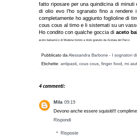
fatto riposare per una quindicina di minuti
di olio evo l'ho sgranato fino a rendere i 
completamente ho aggiunto foglioline di ti
cous cous al timo e li sistemati su un vass
Ho condito con qualche goccia di
aceto ba
aceto balsamico di Modena fornito a titolo gratuito da Acetaia del Parco
Pubblicato da
Alessandra Barbone - I sognatori d
Etichette:
antipasti
,
cous cous
,
finger food
,
mi aiu
4 commenti:
Mila
09:19
Devono anche essere squisiti!!! complime
Rispondi
Risposte