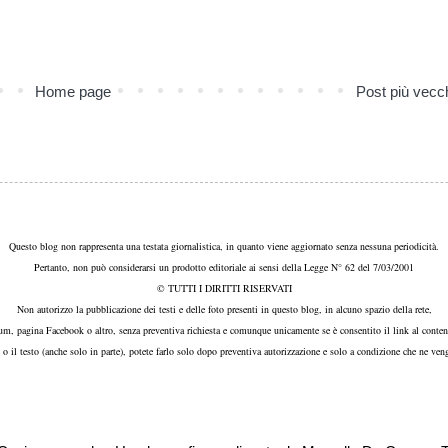
Home page
Post più vecc
Questo blog non rappresenta una testata giornalistica, in quanto viene aggiornato senza nessuna periodicità.
Pertanto, non può considerarsi un prodotto editoriale ai sensi della Legge N° 62 del 7/03/2001
© TUTTI I DIRITTI RISERVATI
Non autorizzo la pubblicazione dei testi e delle foto presenti in questo blog, in alcuno spazio della rete,
um, pagina Facebook o altro, senza preventiva richiesta e comunque unicamente se è consentito il link al conten
, o il testo (anche solo in parte), potete farlo solo dopo preventiva autorizzazione e solo a condizione che ne veng