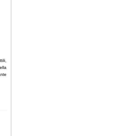
ili,
ella
ante