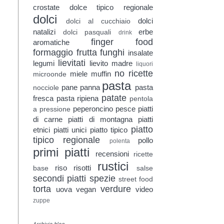
crostate
dolce tipico regionale
dolci
dolci
dolci al cucchiaio
natalizi
erbe
dolci pasquali
drink
finger food
aromatiche
formaggio
frutta
funghi
insalate
lievitati
legumi
lievito madre
liquori
no ricette
miele
muffin
microonde
pasta
pane
panna
pasta
nocciole
patate
fresca
pasta ripiena
pentola
peperoncino
pesce
piatti
a pressione
di carne
piatti di montagna
piatti
piatto
etnici
piatti unici
piatto tipico
tipico regionale
pollo
polenta
primi piatti
recensioni
ricette
rustici
riso
risotti
base
salse
secondi piatti
spezie
street food
torta
verdure
uova
vegan
video
zuppe
Archivio blog