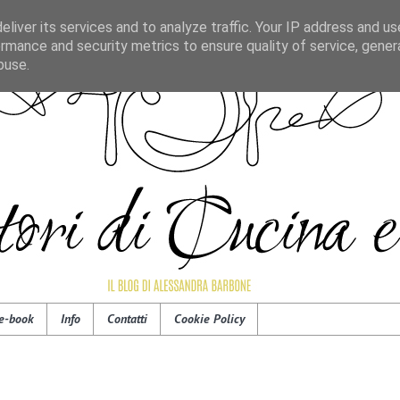
liver its services and to analyze traffic. Your IP address and u
rmance and security metrics to ensure quality of service, gene
buse.
e-book
Info
Contatti
Cookie Policy