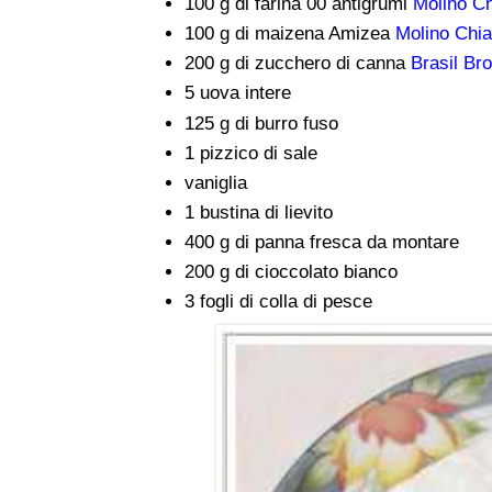
100 g di farina 00 antigrumi
Molino C
100 g di maizena Amizea
Molino Chi
200 g di zucchero di canna
Brasil B
5 uova intere
125 g di burro fuso
1 pizzico di sale
vaniglia
1 bustina di lievito
400 g di panna fresca da montare
200 g di cioccolato bianco
3 fogli di colla di pesce