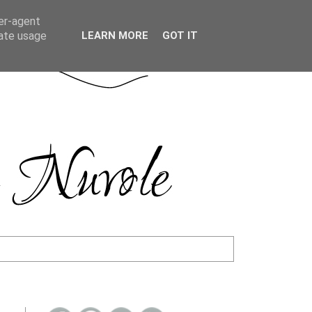
ser-agent
rate usage
LEARN MORE
GOT IT