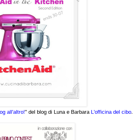
g all'altro!
" del blog di Luna e Barbara
L'officina del cibo
.