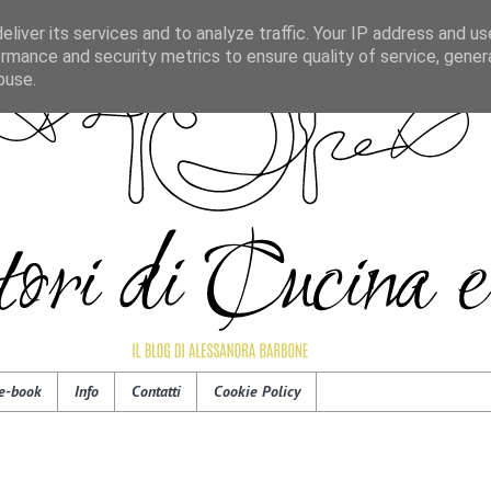
liver its services and to analyze traffic. Your IP address and u
rmance and security metrics to ensure quality of service, gene
buse.
e-book
Info
Contatti
Cookie Policy