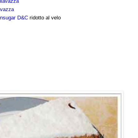
hiavazza
avazza
ronsugar D&C
ridotto al velo