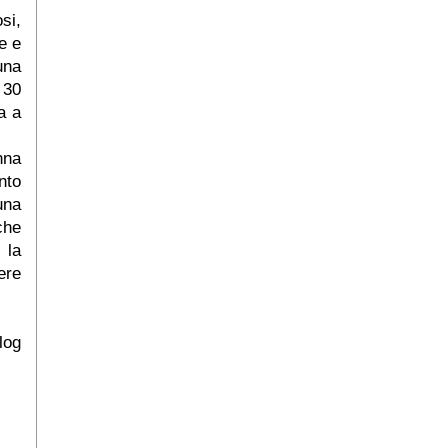
si,
ne e
una
 30
a a
nna
nto
 una
che
 la
ere
log