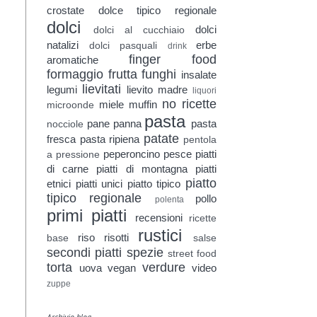
crostate
dolce tipico regionale
dolci
dolci
dolci al cucchiaio
natalizi
erbe
dolci pasquali
drink
finger food
aromatiche
formaggio
frutta
funghi
insalate
lievitati
legumi
lievito madre
liquori
no ricette
miele
muffin
microonde
pasta
pane
panna
pasta
nocciole
patate
fresca
pasta ripiena
pentola
peperoncino
pesce
piatti
a pressione
di carne
piatti di montagna
piatti
piatto
etnici
piatti unici
piatto tipico
tipico regionale
pollo
polenta
primi piatti
recensioni
ricette
rustici
riso
risotti
base
salse
secondi piatti
spezie
street food
torta
verdure
uova
vegan
video
zuppe
Archivio blog