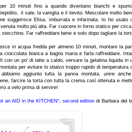
er 10 minuti fino a quando diventano bianchi e spumo
tiepidito, il sale, la vaniglia e il lievito. Mescolare molto be
e suggerisce Elisa, imburrata e infarinata. Io ho usato 
è venuta molto più alta. Far cuocere in forno statico per circa
stecchino. Far raffreddare bene e solo dopo tagliare la tort
pesce in acqua fredda per almeno 10 minuti, montare la pa
la cioccolata bianca a bagno maria e farla raffreddare. Inta
erli con un po' di latte a caldo, versare la gelatina liquida in
montata per evitare lo sbalzo troppo rapido di temperatura 
o abbiamo aggiunto tutta la panna montata, unire anche
ne, farcire la torta con tutta la crema così ottenuta e mett
ro a velo prima di servire!
et an AID in the KITCHEN", second edition
di Barbara del b