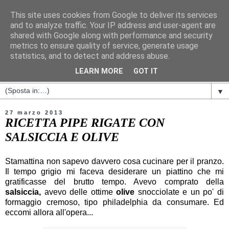
This site uses cookies from Google to deliver its services
and to analyze traffic. Your IP address and user-agent are
shared with Google along with performance and security
metrics to ensure quality of service, generate usage
statistics, and to detect and address abuse.
LEARN MORE
GOT IT
▼
27 marzo 2013
RICETTA PIPE RIGATE CON
SALSICCIA E OLIVE
Stamattina non sapevo davvero cosa cucinare per il pranzo.
Il tempo grigio mi faceva desiderare un piattino che mi
gratificasse del brutto tempo. Avevo comprato della
salsiccia,
avevo delle ottime
olive
snocciolate e un po' di
formaggio cremoso, tipo philadelphia da consumare. Ed
eccomi allora all'opera...