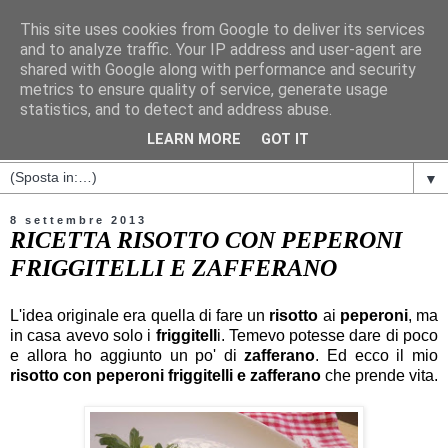
This site uses cookies from Google to deliver its services
and to analyze traffic. Your IP address and user-agent are
shared with Google along with performance and security
metrics to ensure quality of service, generate usage
statistics, and to detect and address abuse.
LEARN MORE
GOT IT
▼
8 settembre 2013
RICETTA RISOTTO CON PEPERONI
FRIGGITELLI E ZAFFERANO
L'idea originale era quella di fare un
risotto
ai
peperoni
, ma
in casa avevo solo i
friggitell
i. Temevo potesse dare di poco
e allora ho aggiunto un po' di
zafferano
. Ed ecco il mio
risotto con peperoni friggitelli e zafferano
che prende vita.