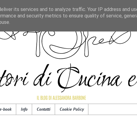
liver its services and to analyze traffic. Your IP address and u
rmance and security metrics to ensure quality of service, gene
buse.
e-book
Info
Contatti
Cookie Policy