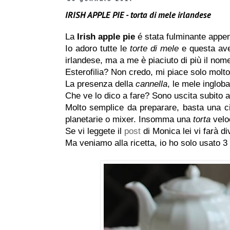
IRISH APPLE PIE - torta di mele irlandese
La
Irish apple pie
é stata fulminante appena
Io adoro tutte le
torte di mele
e questa ave
irlandese, ma a me è piaciuto di più il nome
Esterofilia? Non credo, mi piace solo molto
La presenza della
cannella
, le mele inglob
Che ve lo dico a fare? Sono uscita subito 
Molto semplice da preparare, basta una cio
planetarie o mixer. Insomma una
torta
velo
Se vi leggete il
post
di Monica lei vi farà di
Ma veniamo alla ricetta, io ho solo usato 3