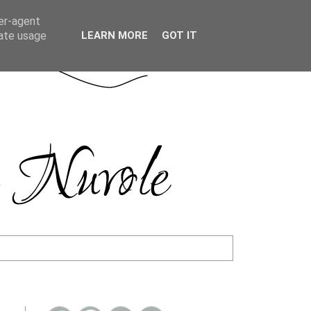
ser-agent
rate usage
LEARN MORE
GOT IT