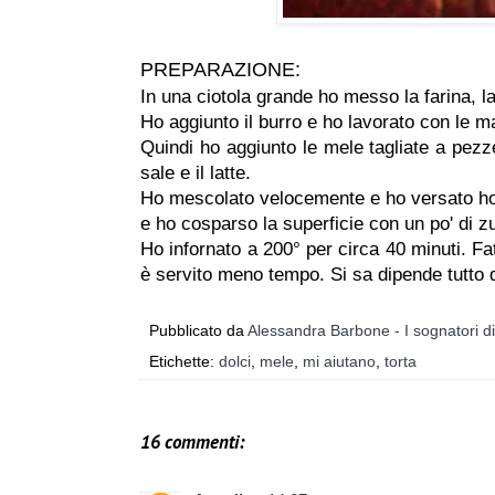
PREPARAZIONE:
In una ciotola grande ho messo la farina, la
Ho aggiunto il burro e ho lavorato con le m
Quindi ho aggiunto le mele tagliate a pezze
sale e il latte.
Ho mescolato velocemente e ho versato ho 
e ho cosparso la superficie con un po' di 
Ho infornato a 200° per circa 40 minuti. Fat
è servito meno tempo. Si sa dipende tutto d
Pubblicato da
Alessandra Barbone - I sognatori d
Etichette:
dolci
,
mele
,
mi aiutano
,
torta
16 commenti: