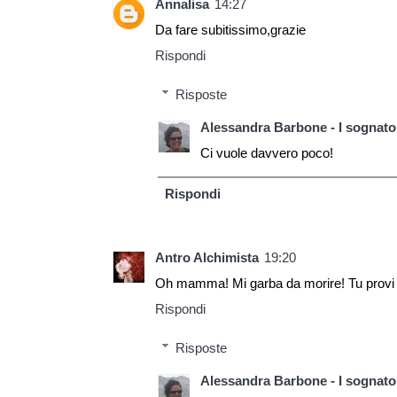
Annalisa
14:27
Da fare subitissimo,grazie
Rispondi
Risposte
Alessandra Barbone - I sognator
Ci vuole davvero poco!
Rispondi
Antro Alchimista
19:20
Oh mamma! Mi garba da morire! Tu provi i
Rispondi
Risposte
Alessandra Barbone - I sognator