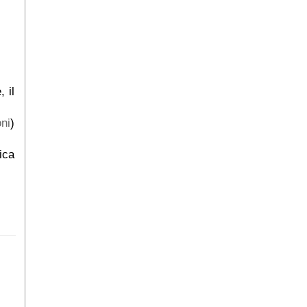
 il
ni
)
ica