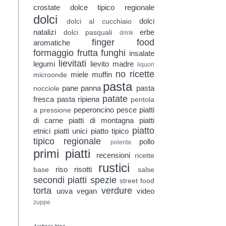
crostate
dolce tipico regionale
dolci
dolci
dolci al cucchiaio
natalizi
erbe
dolci pasquali
drink
finger food
aromatiche
formaggio
frutta
funghi
insalate
lievitati
legumi
lievito madre
liquori
no ricette
miele
muffin
microonde
pasta
pane
panna
pasta
nocciole
patate
fresca
pasta ripiena
pentola
peperoncino
pesce
piatti
a pressione
di carne
piatti di montagna
piatti
piatto
etnici
piatti unici
piatto tipico
tipico regionale
pollo
polenta
primi piatti
recensioni
ricette
rustici
riso
risotti
base
salse
secondi piatti
spezie
street food
torta
verdure
uova
vegan
video
zuppe
Archivio blog